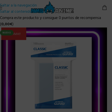
Saltar a la navegación
Saltar al contenido principal
Compra este producto y consigue 0 puntos de recompensa
(
0,00
€
)
NUEVO
ULTIMA!!