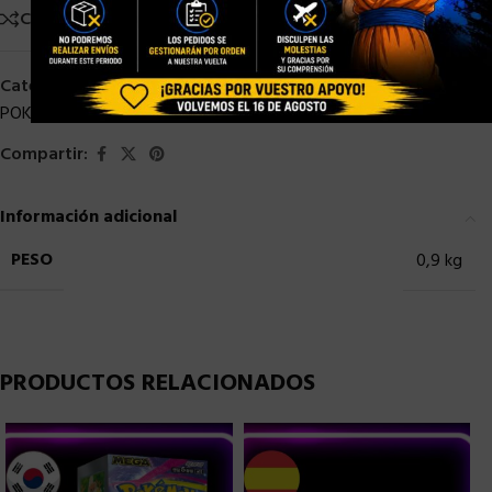
Comparar
Añadir a la lista de deseos
Categorías:
CHINO
,
COREANO
,
ESPAÑOL
,
INGLES
,
JAPONES
,
POKEMON TCG
Compartir:
Información adicional
PESO
0,9 kg
PRODUCTOS RELACIONADOS