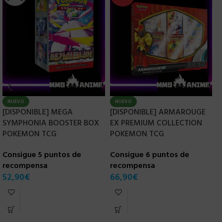
NUEVO
NUEVO
[DISPONIBLE] MEGA
[DISPONIBLE] ARMAROUGE
[
SYMPHONIA BOOSTER BOX
EX PREMIUM COLLECTION
A
POKEMON TCG
POKEMON TCG
P
P
Consigue 5 puntos de
Consigue 6 puntos de
recompensa
recompensa
C
52,90
€
66,90
€
r
8