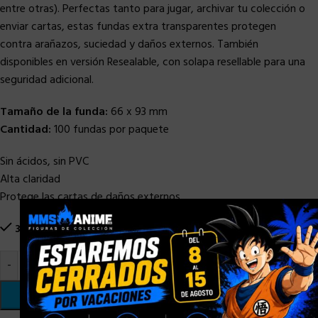
entre otras). Perfectas tanto para jugar, archivar tu colección o
enviar cartas, estas fundas extra transparentes protegen
contra arañazos, suciedad y daños externos. También
disponibles en versión Resealable, con solapa resellable para una
seguridad adicional.
Tamaño de la funda:
66 x 93 mm
Cantidad:
100 fundas por paquete
Sin ácidos, sin PVC
Alta claridad
Protege las cartas de daños externos
×
3 disponibles
-
+
AÑADIR AL CARRITO