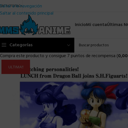
Saltar a la navegación
ONTACTO
FAQs
Saltar al contenido principal
Inicio
Mi cuenta
Últimas 
Categorías
Compra este producto y consigue 7 puntos de recompensa (
0,00
ULTIMA!!