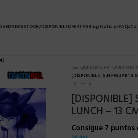
NOVEDADES
STOCK/DISPONIBLE
OFERTAS
Blog Noticias
FAQs
Co
€
)
Inicio
/
DRAGON BALL
/
DRAGON B
[DISPONIBLE] S.H FIGUARTS 
[DISPONIBLE]
LUNCH – 13 C
Consigue 7 puntos
79,90
€