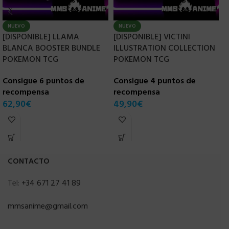
NUEVO
NUEVO
[DISPONIBLE] LLAMA
[DISPONIBLE] VICTINI
[
BLANCA BOOSTER BUNDLE
ILLUSTRATION COLLECTION
A
POKEMON TCG
POKEMON TCG
P
P
Consigue 6 puntos de
Consigue 4 puntos de
recompensa
recompensa
C
62,90
€
49,90
€
r
8
CONTACTO
Tel:
+34 671 27 41 89
mmsanime@gmail.com