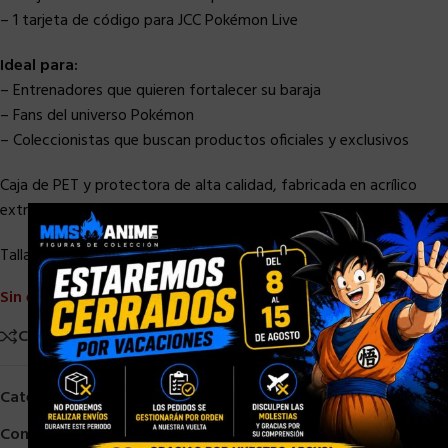
– 1 tarjeta de código para JCC Pokémon Live
Ideal para:
– Entrenadores que quieren fortalecer su baraja
– Fans del universo Pokémon
– Coleccionistas que buscan productos oficiales y exclusivos
Caja de PET y protectora de alta calidad, fabricada en acrílico
extra claro y especialmente diseñada para Booster Boxes.
×
Talla: 16,76 x 19,05 x 9,14 cm
Sin existencias
Comparar
Añadir a la lista de deseos
Categorías:
ESPAÑOL
,
POKEMON TCG
Compartir: