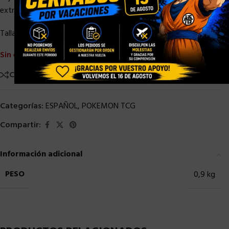
extra claro y especialmente diseñada para Booster Boxes.
Talla: 16,76 x 19,05 x 9,14 cm
Sin existencias
Comparar
Añadir a la lista de deseos
Categorías:
ESPAÑOL
,
POKEMON TCG
Compartir:
Información adicional
PESO
0,9 kg