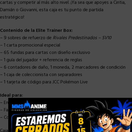
cartas y competir al más alto nivel. ¡Ya sea que apoyes a Cintia,
Damián o Giovanni, esta caja es tu punto de partida
estratégico!
Contenido de la Elite Trainer Box:
– 9 sobres de refuerzo de
Rivales Predestinados – SV10
– 1 carta promocional especial
– 65 fundas para cartas con diseño exclusivo
– 1 guía del jugador + referencia de reglas
– 6 contadores de daño, 1 moneda, 2 marcadores de condición
– 1 caja de coleccionista con separadores
– 1 tarjeta de código para JCC Pokémon Live
Ideal para:
×
– Entrenadores que quieren fortalecer su baraja
– Fans del universo Escarlata y Púrpura
– Coleccionistas que buscan productos oficiales y exclusivos
Caja de PET y protectora de alta calidad, fabricada en acrílico