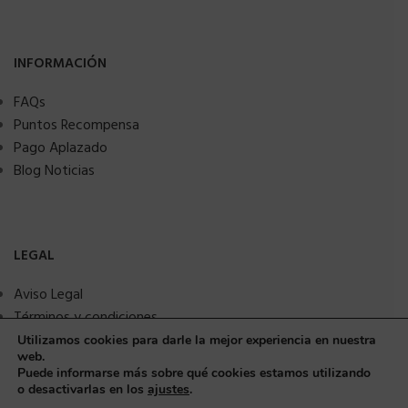
INFORMACIÓN
FAQs
Puntos Recompensa
Pago Aplazado
Blog Noticias
LEGAL
Aviso Legal
Términos y condiciones
Política de privacidad
Utilizamos cookies para darle la mejor experiencia en nuestra
web.
Política de Cookies
Puede informarse más sobre qué cookies estamos utilizando
Seguridad y protección a compradores
o desactivarlas en los
ajustes
.