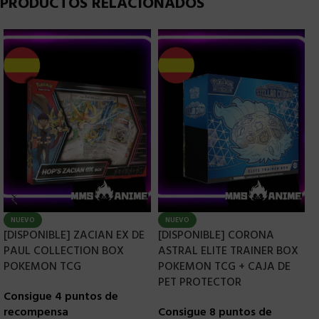
PRODUCTOS RELACIONADOS
NUEVO
NUEVO
[DISPONIBLE] ZACIAN EX DE
[DISPONIBLE] CORONA
[
PAUL COLLECTION BOX
ASTRAL ELITE TRAINER BOX
D
POKEMON TCG
POKEMON TCG + CAJA DE
C
PET PROTECTOR
Consigue 4 puntos de
C
recompensa
Consigue 8 puntos de
r