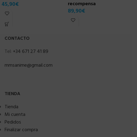
45,90
€
recompensa
5
89,90
€
CONTACTO
Tel:
+34 671 27 41 89
mmsanime@gmail.com
TIENDA
Tienda
Mi cuenta
Pedidos
Finalizar compra