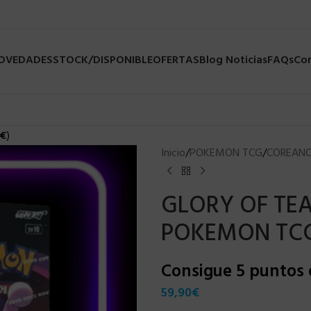
NOVEDADES
STOCK/DISPONIBLE
OFERTAS
Blog Noticias
FAQs
Co
€
)
Inicio
/
POKEMON TCG
/
COREAN
GLORY OF TE
POKEMON TC
Consigue 5 puntos
59,90
€