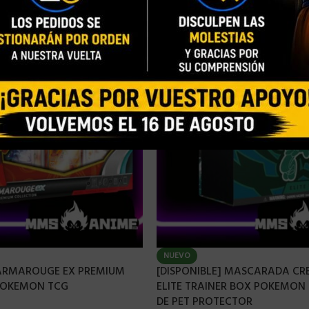
NUEVO
 ARMAROUGE EX PREMIUM
[DISPONIBLE] MASCARADA CR
POKEMON TCG
ELITE TRAINER BOX POKEMON 
DE PET PROTECTOR