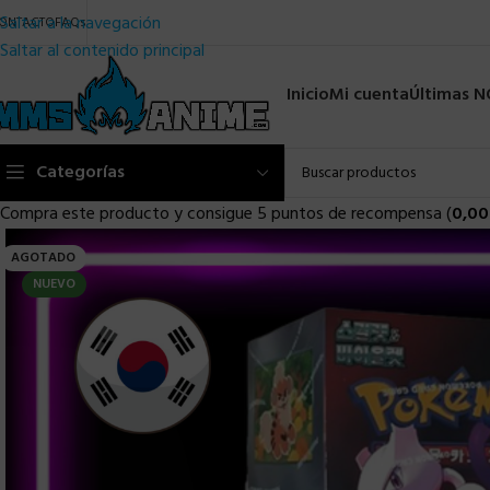
Saltar a la navegación
ONTACTO
FAQs
Saltar al contenido principal
Inicio
Mi cuenta
Últimas 
Categorías
Compra este producto y consigue 5 puntos de recompensa (
0,00
AGOTADO
NUEVO