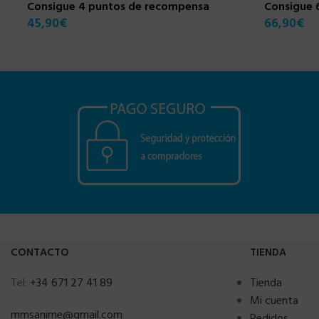
Consigue 4 puntos de recompensa
Consigue 
45,90
€
66,90
€
CONTACTO
TIENDA
Tel:
+34 671 27 41 89
Tienda
Mi cuenta
mmsanime@gmail.com