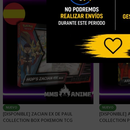
NUEVO
NUEVO
[DISPONIBLE] ZACIAN EX DE PAUL
[DISPONIBLE]
COLLECTION BOX POKEMON TCG
COLLECTION 