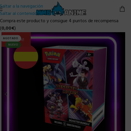
Saltar a la navegación
Saltar al contenido principal
Compra este producto y consigue 4 puntos de recompensa
(
0,00
€
)
AGOTADO
ULTIMA!!
NUEVO