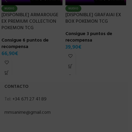
NUEVO
NUEVO
[DISPONIBLE] ARMAROUGE
[DISPONIBLE] GRAFAIAI EX
[
EX PREMIUM COLLECTION
BOX POKEMON TCG
S
POKEMON TCG
P
Consigue 3 puntos de
Consigue 6 puntos de
recompensa
C
recompensa
39,90
€
r
66,90
€
5
CONTACTO
Tel:
+34 671 27 41 89
mmsanime@gmail.com