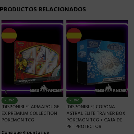
PRODUCTOS RELACIONADOS
NUEVO
NUEVO
[DISPONIBLE] ARMAROUGE
[DISPONIBLE] CORONA
[
EX PREMIUM COLLECTION
ASTRAL ELITE TRAINER BOX
C
POKEMON TCG
POKEMON TCG + CAJA DE
T
PET PROTECTOR
T
Consigue 6 puntos de
P