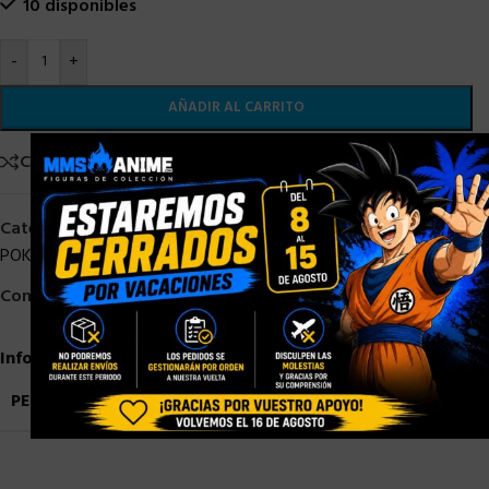
10 disponibles
-
+
AÑADIR AL CARRITO
×
Comparar
Añadir a la lista de deseos
Categorías:
CHINO
,
COREANO
,
ESPAÑOL
,
INGLES
,
JAPONES
,
POKEMON TCG
Compartir:
Información adicional
PESO
0,9 kg