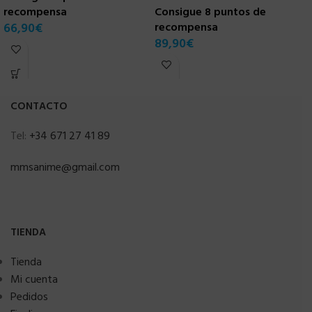
recompensa
Consigue 8 puntos de
66,90
€
recompensa
C
89,90
€
r
8
CONTACTO
Tel:
+34 671 27 41 89
mmsanime@gmail.com
TIENDA
Tienda
Mi cuenta
Pedidos