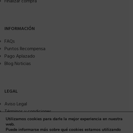
Finalizar compra
INFORMACIÓN
FAQs
Puntos Recompensa
Pago Aplazado
Blog Noticias
LEGAL
Aviso Legal
Términos y condiciones
Política de privacidad
Utilizamos cookies para darle la mejor experiencia en nuestra
web.
Política de Cookies
Puede informarse más sobre qué cookies estamos utilizando