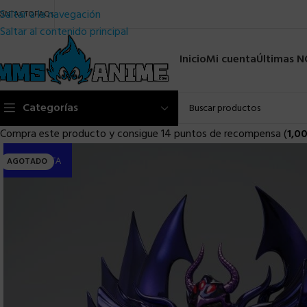
Saltar a la navegación
ONTACTO
FAQs
Saltar al contenido principal
Inicio
Mi cuenta
Últimas 
Categorías
Compra este producto y consigue 14 puntos de recompensa (
1,0
PRE-VENTA
AGOTADO