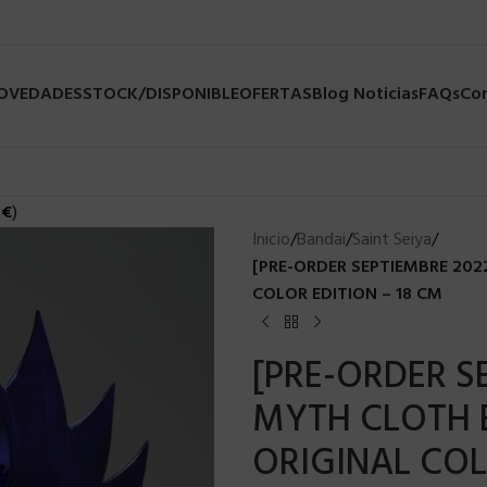
NOVEDADES
STOCK/DISPONIBLE
OFERTAS
Blog Noticias
FAQs
Co
0
€
)
Inicio
/
Bandai
/
Saint Seiya
/
[PRE-ORDER SEPTIEMBRE 202
COLOR EDITION – 18 CM
[PRE-ORDER SE
MYTH CLOTH 
ORIGINAL COL