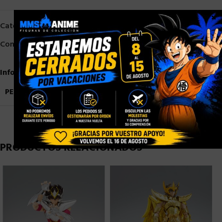
×
Categorías:
Bandai
,
Myth Cloth EX
,
Saint Seiya
Compartir:
Información adicional
PESO
1,5 kg
PRODUCTOS RELACIONADOS