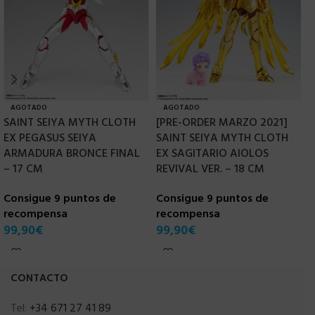
AGOTADO
AGOTADO
SAINT SEIYA MYTH CLOTH
[PRE-ORDER MARZO 2021]
S
EX PEGASUS SEIYA
SAINT SEIYA MYTH CLOTH
J
ARMADURA BRONCE FINAL
EX SAGITARIO AIOLOS
R
– 17 CM
REVIVAL VER. – 18 CM
C
Consigue 9 puntos de
Consigue 9 puntos de
r
recompensa
recompensa
1
99,90
€
99,90
€
CONTACTO
Tel:
+34 671 27 41 89