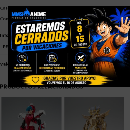
Categorías:
Bandai
,
Myth Cloth
,
Saint Seiya
×
Compartir:
Información adicional
PESO
1,6 kg
Valoraciones (0)
PRODUCTOS RELACIONADOS