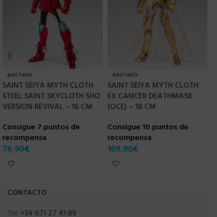
AGOTADO
AGOTADO
SAINT SEIYA MYTH CLOTH
SAINT SEIYA MYTH CLOTH
S
STEEL SAINT SKYCLOTH SHO
EX CANCER DEATHMASK
E
VERSION REVIVAL – 16 CM
(OCE) – 18 CM
V
Consigue 7 puntos de
Consigue 10 puntos de
C
recompensa
recompensa
r
76,90
€
109,90
€
8
CONTACTO
Tel:
+34 671 27 41 89