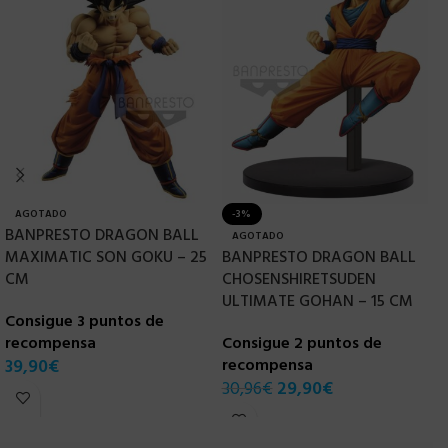
AGOTADO
-3%
BANPRESTO DRAGON BALL
B
AGOTADO
MAXIMATIC SON GOKU – 25
BANPRESTO DRAGON BALL
K
CM
CHOSENSHIRETSUDEN
ULTIMATE GOHAN – 15 CM
Consigue 3 puntos de
C
recompensa
Consigue 2 puntos de
r
39,90
€
recompensa
3
30,96
€
29,90
€