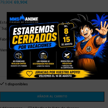
79,90
€
69,90
€
×
Estatua de la manga famosa ´Dragonball Super´ de la línea
´Super Master Stars Piece´ del fabricante Banpresto.
Fabricada en PVC, tamaño aprox. 34 cm.
Viene con una base en una caja de regalo.
1 disponibles
AÑADIR AL CARRITO