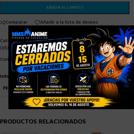
AÑADIR AL CARRITO
Comparar
Añadir a la lista de deseos
×
Categorías:
ESTATUAS STOCK
,
Good Smile Company
,
OFERTAS
,
Otros
,
OTROS STOCK
,
STOCK/DISPONIBLE
Compartir:
Información adicional
PESO
0,9 kg
PRODUCTOS RELACIONADOS