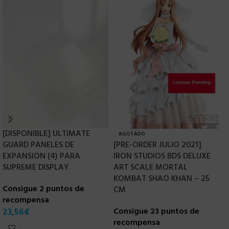
[DISPONIBLE] ULTIMATE
B
AGOTADO
GUARD PANELES DE
[PRE-ORDER JULIO 2021]
D
EXPANSION (4) PARA
IRON STUDIOS BDS DELUXE
L
SUPREME DISPLAY
ART SCALE MORTAL
C
KOMBAT SHAO KHAN – 25
Consigue 2 puntos de
r
CM
recompensa
3
23,56
€
Consigue 23 puntos de
recompensa