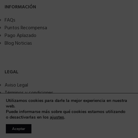
INFORMACIÓN
FAQs
Puntos Recompensa
Pago Aplazado
Blog Noticias
LEGAL
Aviso Legal
Términos y condiciones
Política de privacidad
Utilizamos cookies para darle la mejor experiencia en nuestra
web.
Política de Cookies
Puede informarse más sobre qué cookies estamos utilizando
Seguridad y protección a compradores
o desactivarlas en los
ajustes
.
Aceptar
© Copyright 2025 MMSANIME. Todos los derechos reservados