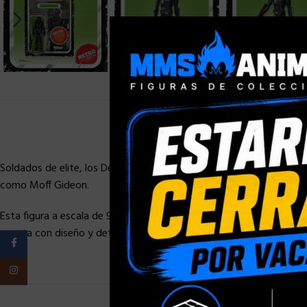
Soldados de elite, los Death Troopers utilizan armaduras especial
como Moff Gideon.
Esta figura a escala de 9,5 cm de la colección Retro de Star Wars f
cuenta con diseño y detalles inspirados en las figuras Star Wars de
Facebook
Instagram