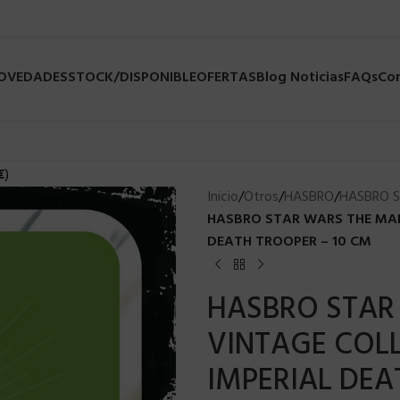
NOVEDADES
STOCK/DISPONIBLE
OFERTAS
Blog Noticias
FAQs
Co
€
)
Inicio
/
Otros
/
HASBRO
/
HASBRO 
HASBRO STAR WARS THE MAN
DEATH TROOPER – 10 CM
HASBRO STAR
VINTAGE COLL
IMPERIAL DEA