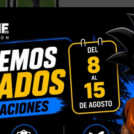
DESCRIPCIÓN
INFORMACIÓN ADICIONAL
izadas de Stormtroopers reconocibles por su siniestro brillo negro
ue diseñada para verse igual a los personajes de Imperial Death Tro
 los años 70.