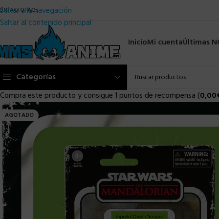
Saltar a la navegación
ONTACTO
FAQs
Saltar al contenido principal
Inicio
Mi cuenta
Últimas 
Categorías
Compra este producto y consigue 1 puntos de recompensa (
0,00
AGOTADO