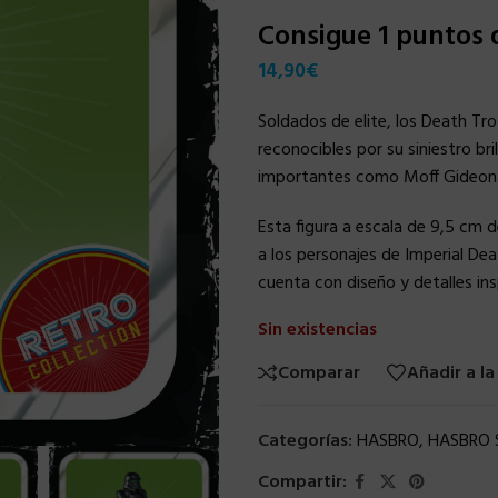
Consigue 1 puntos
14,90
€
Soldados de elite, los Death Tr
reconocibles por su siniestro br
importantes como Moff Gideon
Esta figura a escala de 9,5 cm d
a los personajes de Imperial Dea
cuenta con diseño y detalles ins
Sin existencias
Comparar
Añadir a la
Categorías:
HASBRO
,
HASBRO 
Compartir: