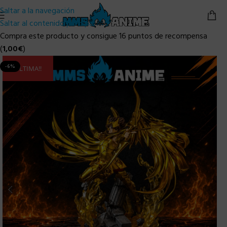
Saltar a la navegación
Saltar al contenido principal
Compra este producto y consigue 16 puntos de recompensa
(
1,00
€
)
-6%
ULTIMA!!