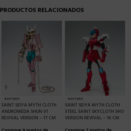
PRODUCTOS RELACIONADOS
AGOTADO
AGOTADO
SAINT SEIYA MYTH CLOTH
SAINT SEIYA MYTH CLOTH
S
ANDROMEDA SHUN V1
STEEL SAINT SKYCLOTH SHO
M
REVIVAL VERSION – 17 CM
VERSION REVIVAL – 16 CM
S
Consigue 9 puntos de
Consigue 7 puntos de
C