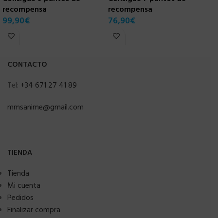
recompensa
recompensa
r
99,90
€
76,90
€
8
CONTACTO
Tel:
+34 671 27 41 89
mmsanime@gmail.com
TIENDA
Tienda
Mi cuenta
Pedidos
Finalizar compra