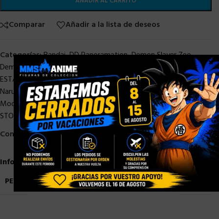
AÑADIR AL CARRITO
Comparar
Añadir a la lista de deseos
Categorías:
Bandai
,
DD Panoramation
,
Demon Slayer Zeo
,
×
Demon Slayer Zeo
,
Doraemon Zero
,
Dragon Ball Zero
,
ESTATUAS STOCK
,
Figuarts Zero
,
Myth Cloth
,
Myth Cloth EX
,
Naruto Zero
,
OFERTAS
,
One Piece Zero
,
OTROS ANIME
,
Sailor
Moon Zero
,
Saint Seiya
,
SAINT SEIYA STOCK
,
STOCK/DISPONIBLE
Compartir:
Información adicional
PESO
4,5 kg