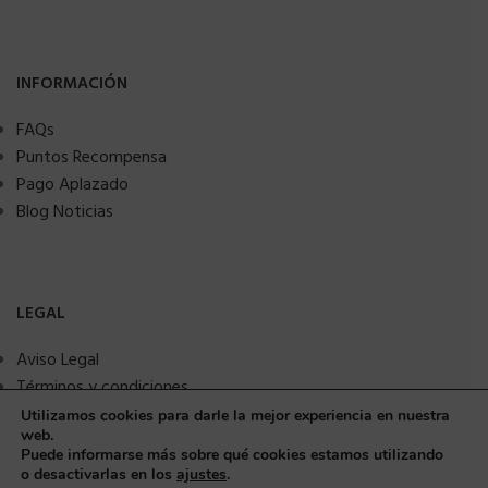
INFORMACIÓN
FAQs
Puntos Recompensa
Pago Aplazado
Blog Noticias
LEGAL
Aviso Legal
Términos y condiciones
Política de privacidad
Utilizamos cookies para darle la mejor experiencia en nuestra
web.
Política de Cookies
Puede informarse más sobre qué cookies estamos utilizando
Seguridad y protección a compradores
o desactivarlas en los
ajustes
.