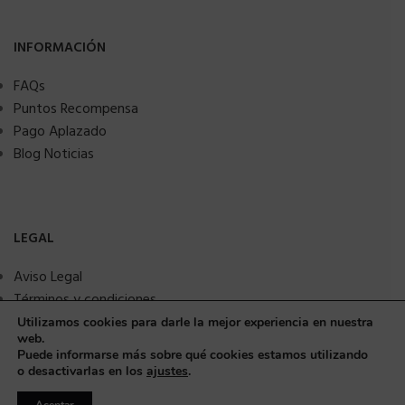
INFORMACIÓN
FAQs
Puntos Recompensa
Pago Aplazado
Blog Noticias
LEGAL
Aviso Legal
Términos y condiciones
Política de privacidad
Utilizamos cookies para darle la mejor experiencia en nuestra
web.
Política de Cookies
Puede informarse más sobre qué cookies estamos utilizando
Seguridad y protección a compradores
o desactivarlas en los
ajustes
.