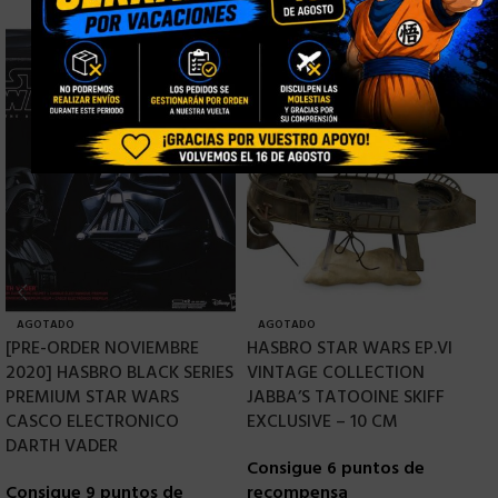
AGOTADO
AGOTADO
[PRE-ORDER NOVIEMBRE
HASBRO STAR WARS EP.VI
H
2020] HASBRO BLACK SERIES
VINTAGE COLLECTION
B
PREMIUM STAR WARS
JABBA’S TATOOINE SKIFF
&
CASCO ELECTRONICO
EXCLUSIVE – 10 CM
C
DARTH VADER
Consigue 6 puntos de
r
Consigue 9 puntos de
recompensa
1