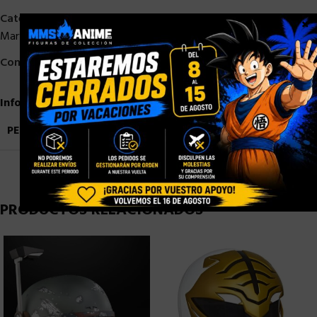
Categorías:
HASBRO
,
HASBRO MARVEL
,
HASBRO STOCK
,
×
Marvel Legends Series
,
STOCK/DISPONIBLE
,
SUPERHEROES
Compartir:
Información adicional
PESO
0,9 kg
PRODUCTOS RELACIONADOS