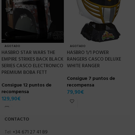
AGOTADO
AGOTADO
HASBRO STAR WARS THE
HASBRO 1/1 POWER
H
EMPIRE STRIKES BACK BLACK
RANGERS CASCO DELUXE
1
SERIES CASCO ELECTRONICO
WHITE RANGER
E
PREMIUM BOBA FETT
Consigue 7 puntos de
C
Consigue 12 puntos de
recompensa
r
recompensa
79,90
€
1
129,90
€
CONTACTO
Tel:
+34 671 27 41 89