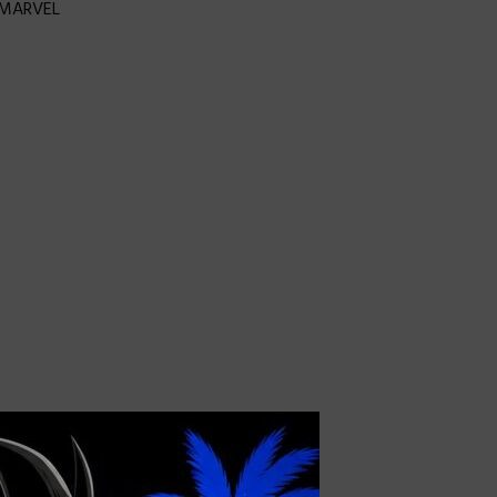
MARVEL
×