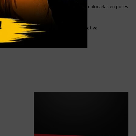
on una articulación extensiva que permite colocarlas en poses
. Incluye una pistola y una cabeza alternativa
ncluye su hocico arácnido!