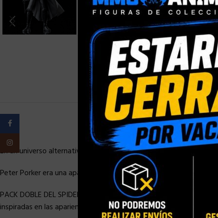
Facebook
Instagram
En un universo alternativo donde aún corre el año 1933, Peter Park
Peter Porker era una apacible araña antes de que la mordida de un
PACK DOBLE DEL SPIDER-VERSO A ESCALA DE 15 CM: Fans, coleccioni
inspiradas en las apariencias de los personajes en la película Spid