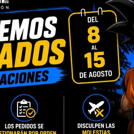
DESCRIPCIÓN
INFORMACIÓN ADICIONAL
er es un valeroso detective privado al que le gusta mucho beber nat
 cerdo radioactivo lo transformara en… ¡el espectacular Spider-Ha
stas y niños por igual podrán disfrutar de estas figuras 60mo An
er-Man: Un nuevo universo