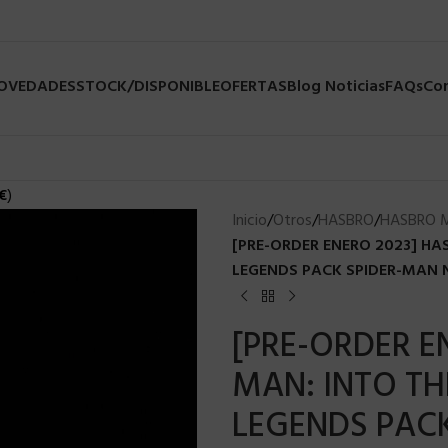
NOVEDADES
STOCK/DISPONIBLE
OFERTAS
Blog Noticias
FAQs
Co
€
)
Inicio
/
Otros
/
HASBRO
/
HASBRO 
[PRE-ORDER ENERO 2023] HA
LEGENDS PACK SPIDER-MAN N
[PRE-ORDER E
MAN: INTO TH
LEGENDS PACK