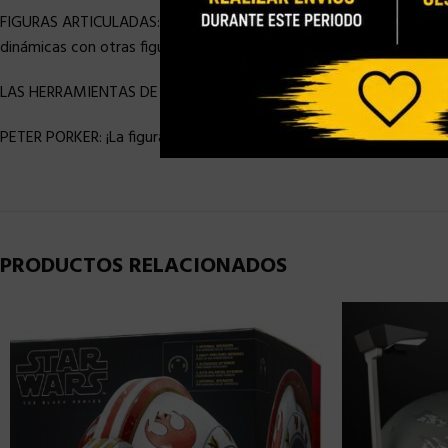
FIGURAS ARTICULADAS: Las figuras de este pack doble de Spider-M
dinámicas con otras figuras de la línea Marvel Legends
LAS HERRAMIENTAS DE TRABAJO: La figura de Spider-Man Noir mide 
PETER PORKER: ¡La figura de Spider-Ham presenta un diseño inspirado
PRODUCTOS RELACIONADOS