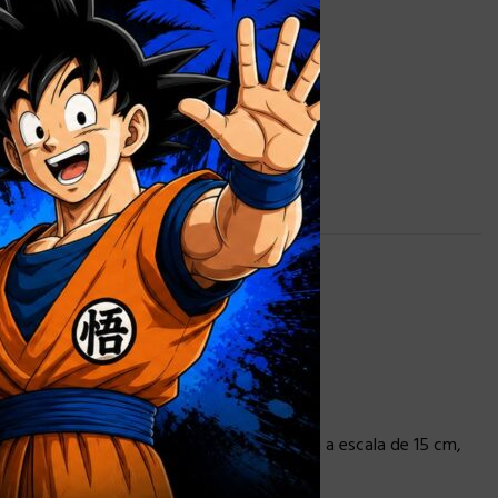
a de huevo y enfrentar a los villanos
m!
iversario de Spider-Man Noir y Spider-Ham a escala de 15 cm,