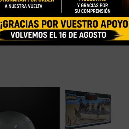
an Noir y Spider-Ham, de Legends Series, miden 15 cm y cuentan c
15 cm y presenta la emblemática decoración sombría del personaje
 en la apariencia porcina del personaje de la película, que ahora i