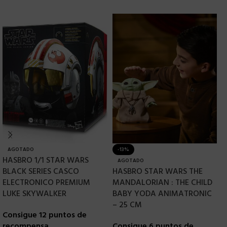
AGOTADO
-13%
HASBRO 1/1 STAR WARS
H
AGOTADO
BLACK SERIES CASCO
HASBRO STAR WARS THE
V
ELECTRONICO PREMIUM
MANDALORIAN : THE CHILD
J
LUKE SKYWALKER
BABY YODA ANIMATRONIC
E
– 25 CM
Consigue 12 puntos de
C
recompensa
Consigue 6 puntos de
r