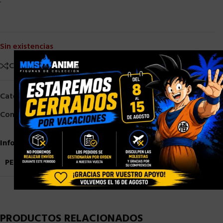
.
Sin existencias
×
Comparar
Añadir a la lista de deseos
Categorías:
HASBRO
,
HASBRO STAR WARS
Compartir:
Información adicional
PESO
0,9 kg
PRODUCTOS RELACIONADOS