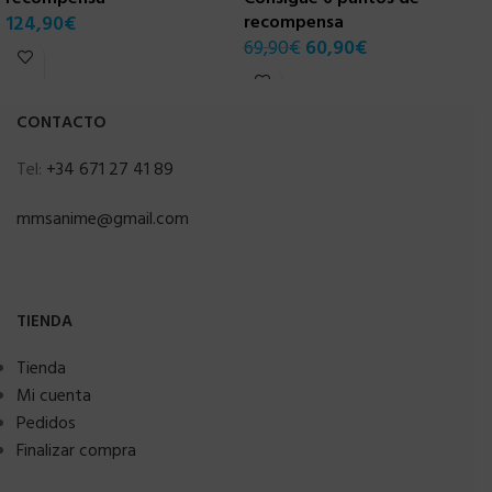
124,90
€
recompensa
6
69,90
€
60,90
€
CONTACTO
Tel:
+34 671 27 41 89
mmsanime@gmail.com
TIENDA
Tienda
Mi cuenta
Pedidos
Finalizar compra