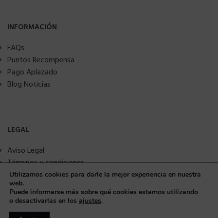
INFORMACIÓN
FAQs
Puntos Recompensa
Pago Aplazado
Blog Noticias
LEGAL
Aviso Legal
Términos y condiciones
Política de privacidad
Utilizamos cookies para darle la mejor experiencia en nuestra
web.
Política de Cookies
Puede informarse más sobre qué cookies estamos utilizando
Seguridad y protección a compradores
o desactivarlas en los
ajustes
.