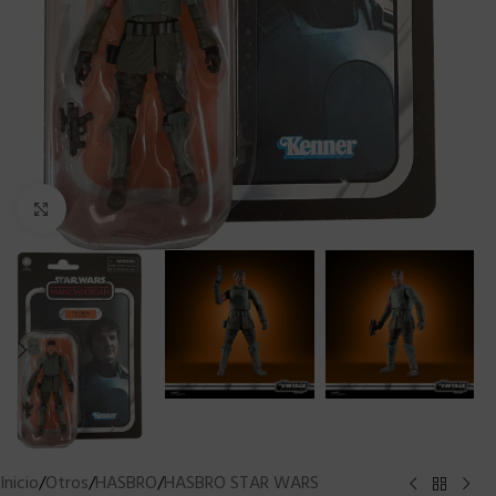
Clic para ampliar
Inicio
/
Otros
/
HASBRO
/
HASBRO STAR WARS