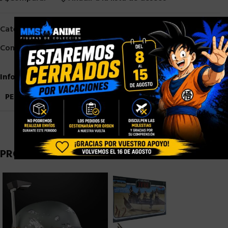
×
Categorías:
HASBRO
,
HASBRO STAR WARS
Compartir:
Información adicional
PESO
0,9 kg
PRODUCTOS RELACIONADOS