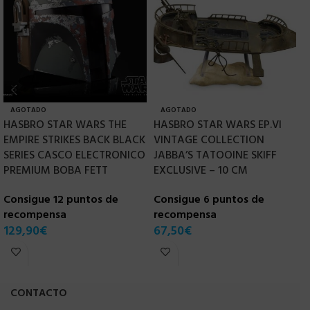
AGOTADO
AGOTADO
HASBRO STAR WARS THE
HASBRO STAR WARS EP.VI
H
EMPIRE STRIKES BACK BLACK
VINTAGE COLLECTION
V
SERIES CASCO ELECTRONICO
JABBA’S TATOOINE SKIFF
J
PREMIUM BOBA FETT
EXCLUSIVE – 10 CM
E
Consigue 12 puntos de
Consigue 6 puntos de
C
recompensa
recompensa
r
129,90
€
67,50
€
6
CONTACTO