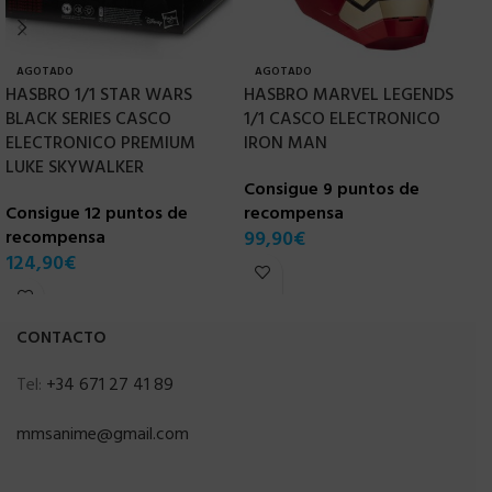
AGOTADO
AGOTADO
HASBRO 1/1 STAR WARS
HASBRO MARVEL LEGENDS
H
BLACK SERIES CASCO
1/1 CASCO ELECTRONICO
1
ELECTRONICO PREMIUM
IRON MAN
E
LUKE SKYWALKER
Consigue 9 puntos de
C
Consigue 12 puntos de
recompensa
r
recompensa
99,90
€
1
124,90
€
CONTACTO
Tel:
+34 671 27 41 89
mmsanime@gmail.com