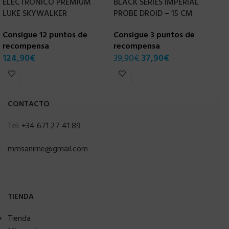
ELECTRONICO PREMIUM
BLACK SERIES IMPERIAL
V
LUKE SKYWALKER
PROBE DROID – 15 CM
C
Consigue 12 puntos de
Consigue 3 puntos de
r
recompensa
recompensa
1
124,90
€
39,90
€
37,90
€
CONTACTO
Tel:
+34 671 27 41 89
mmsanime@gmail.com
TIENDA
Tienda