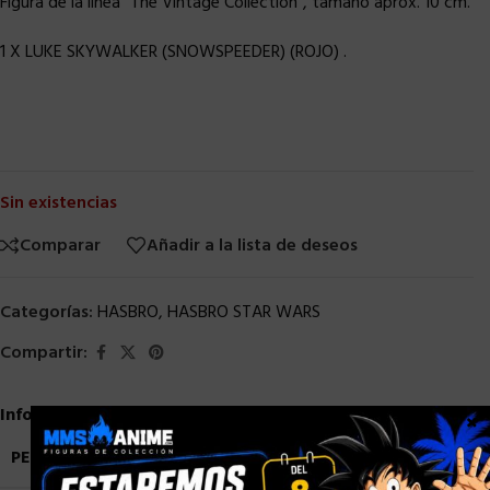
Figura de la línea “The Vintage Collection”, tamaño aprox. 10 cm.
1 X LUKE SKYWALKER (SNOWSPEEDER) (ROJO) .
Sin existencias
Comparar
Añadir a la lista de deseos
Categorías:
HASBRO
,
HASBRO STAR WARS
Compartir:
Información adicional
×
PESO
0,9 kg