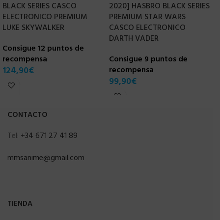
BLACK SERIES CASCO
2020] HASBRO BLACK SERIES
H
ELECTRONICO PREMIUM
PREMIUM STAR WARS
B
LUKE SKYWALKER
CASCO ELECTRONICO
P
DARTH VADER
Consigue 12 puntos de
C
recompensa
Consigue 9 puntos de
r
124,90
€
recompensa
3
99,90
€
CONTACTO
Tel:
+34 671 27 41 89
mmsanime@gmail.com
TIENDA