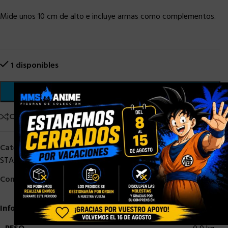
Mide unos 10 cm de alto e incluye armas como complementos.
1 disponibles
×
AÑADIR AL CARRITO
Comparar
Añadir a la lista de deseos
Categorías:
HASBRO
,
HASBRO STAR WARS
,
HASBRO STOCK
,
STAR WARS
,
STOCK/DISPONIBLE
,
Vintage Collection Star Wars
Compartir:
Información adicional