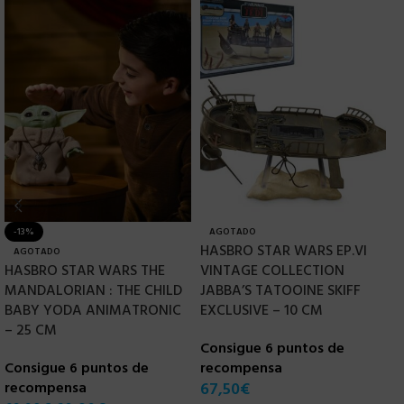
-13%
AGOTADO
HASBRO STAR WARS EP.VI
H
AGOTADO
HASBRO STAR WARS THE
VINTAGE COLLECTION
B
MANDALORIAN : THE CHILD
JABBA’S TATOOINE SKIFF
&
BABY YODA ANIMATRONIC
EXCLUSIVE – 10 CM
C
– 25 CM
Consigue 6 puntos de
r
Consigue 6 puntos de
recompensa
1
recompensa
67,50
€