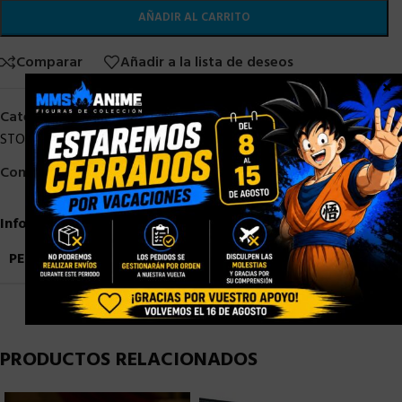
AÑADIR AL CARRITO
Comparar
Añadir a la lista de deseos
×
Categorías:
HASBRO
,
HASBRO STOCK
,
OTROS ANIME
,
STOCK/DISPONIBLE
,
TRANSFORMERS
,
Transformers Hasbro
Compartir:
Información adicional
PESO
1,5 kg
PRODUCTOS RELACIONADOS