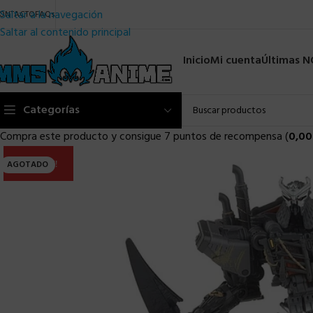
Saltar a la navegación
ONTACTO
FAQs
Saltar al contenido principal
Inicio
Mi cuenta
Últimas 
Categorías
Compra este producto y consigue 7 puntos de recompensa (
0,00
ULTIMA!!
AGOTADO