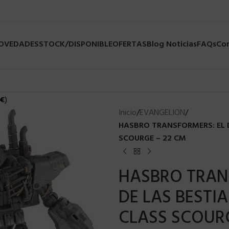
NOVEDADES
STOCK/DISPONIBLE
OFERTAS
Blog Noticias
FAQs
Co
€
)
Inicio
/
EVANGELION
/
HASBRO TRANSFORMERS: EL D
SCOURGE – 22 CM
HASBRO TRAN
DE LAS BESTIA
CLASS SCOURG