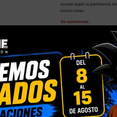
escena según su preferencia. In
instrucciones.
Sin existencias
Comparar
Añadir a la
Categoría:
EVANGELION
Compartir:
INFORMACIÓN ADICIONAL