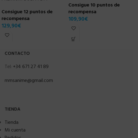
Consigue 10 puntos de
C
Consigue 12 puntos de
recompensa
r
recompensa
109,90
€
1
129,90
€
CONTACTO
Tel:
+34 671 27 41 89
mmsanime@gmail.com
TIENDA
Tienda
Mi cuenta
Pedidos