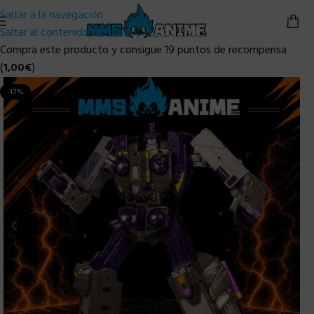
Saltar a la navegación
Saltar al contenido principal
Compra este producto y consigue 19 puntos de recompensa
(
1,00
€
)
-17%