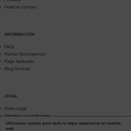
Finalizar compra
INFORMACIÓN
FAQs
Puntos Recompensa
Pago Aplazado
Blog Noticias
LEGAL
Aviso Legal
Términos y condiciones
Política de privacidad
Utilizamos cookies para darle la mejor experiencia en nuestra
web.
Política de Cookies