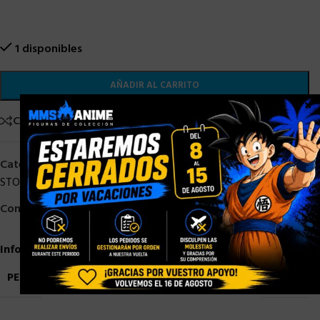
1 disponibles
AÑADIR AL CARRITO
×
Comparar
Añadir a la lista de deseos
Categorías:
HASBRO
,
HASBRO STOCK
,
OFERTAS
,
STOCK/DISPONIBLE
,
TRANSFORMERS
,
Transformers Hasbro
Compartir:
Información adicional
PESO
4,5 kg