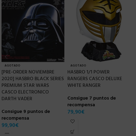
AGOTADO
AGOTADO
[PRE-ORDER NOVIEMBRE
HASBRO 1/1 POWER
H
2020] HASBRO BLACK SERIES
RANGERS CASCO DELUXE
1
PREMIUM STAR WARS
WHITE RANGER
I
CASCO ELECTRONICO
Consigue 7 puntos de
C
DARTH VADER
recompensa
r
Consigue 9 puntos de
79,90
€
9
recompensa
99,90
€