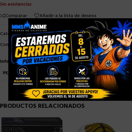
Sin existencias
Comparar
Añadir a la lista de deseos
×
Categorías:
HASBRO
,
TRANSFORMERS
Compartir:
Información adicional
PESO
0,9 kg
PRODUCTOS RELACIONADOS