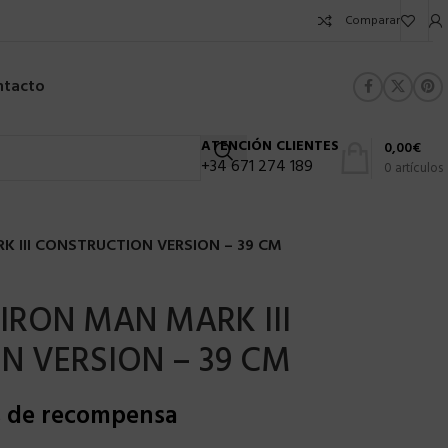
Comparar
ntacto
ATENCIÓN CLIENTES
0,00
€
+34 671 274 189
0
artículos
K III CONSTRUCTION VERSION – 39 CM
 IRON MAN MARK III
N VERSION – 39 CM
s de recompensa