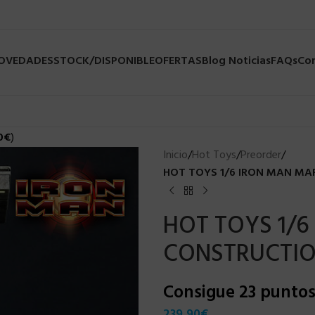
NOVEDADES
STOCK/DISPONIBLE
OFERTAS
Blog Noticias
FAQs
Co
0
€
)
Inicio
/
Hot Toys
/
Preorder
/
HOT TOYS 1/6 IRON MAN MAR
HOT TOYS 1/6
CONSTRUCTIO
Consigue 23 punto
239,90
€