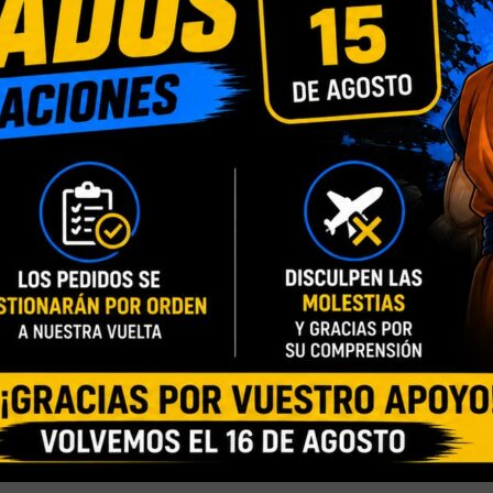
n Man Mark III (versión de construcción):
 en la armadura aerodinámica
ntura y el antebrazo izquierdo (luz blanca, funciona con pilas)
unciona con pilas)
lados conectados a la armadura y al escenario de la figura