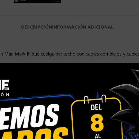
DESCRIPCIÓN
INFORMACIÓN ADICIONAL
Iron Man Mark III que cuelga del techo con cables complejos y cabl
le de la sexta escala de Iron Man Mark III (versión de construcció
o en base a la imagen del Iron Man Mark III en Iron Man. Mide apr
allados que se conectan a la armadura; Diseño de funciones de ilu
ntalla especialmente diseñada.
tu taller!