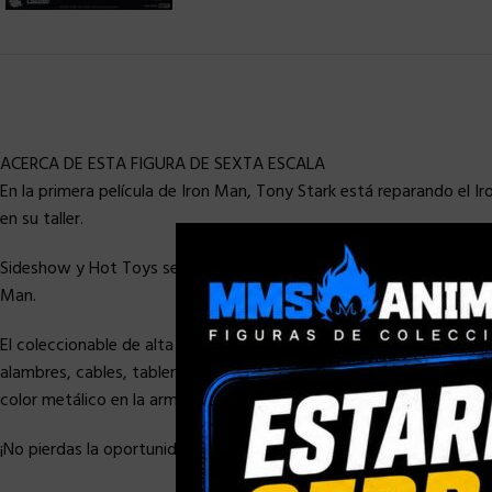
ACERCA DE ESTA FIGURA DE SEXTA ESCALA
En la primera película de Iron Man, Tony Stark está reparando el 
en su taller.
Sideshow y Hot Toys se complace en reeditar la figura coleccionab
Man.
El coleccionable de alta precisión está meticulosamente elaborad
alambres, cables, tablero de computadora y cadenas altamente det
color metálico en la armadura; piezas de armadura extraíbles y pa
¡No pierdas la oportunidad de incluir este increíble coleccionable en 