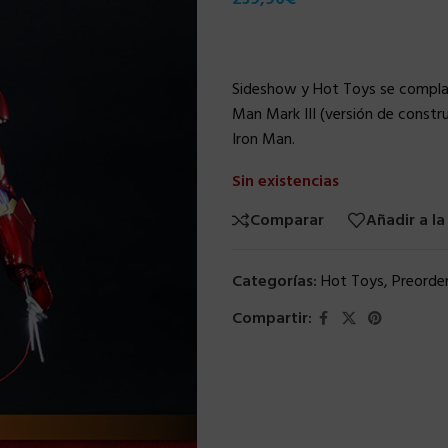
Sideshow y Hot Toys se complace
Man Mark III (versión de constr
Iron Man.
Sin existencias
Comparar
Añadir a la
Categorías:
Hot Toys
,
Preorde
Compartir: