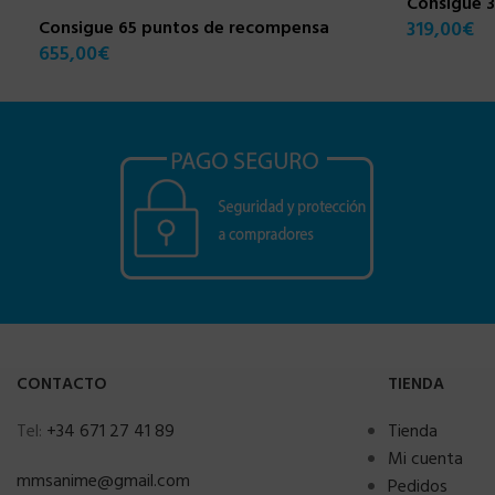
Consigue 
Consigue 65 puntos de recompensa
319,00
€
655,00
€
CONTACTO
TIENDA
Tel:
+34 671 27 41 89
Tienda
Mi cuenta
mmsanime@gmail.com
Pedidos