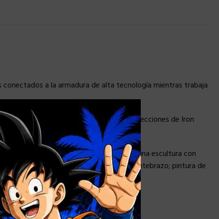
es conectados a la armadura de alta tecnología mientras trabaja
×
n) para que los fanáticos completen sus colecciones de Iron
oximadamente 39 cm de alto, presenta una fina escultura con
minación LED en ojos, reactor de arco y antebrazo; pintura de