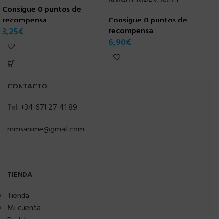
Consigue 0 puntos de
recompensa
Consigue 0 puntos de
C
3,25
€
recompensa
r
6,90
€
3
CONTACTO
Tel:
+34 671 27 41 89
mmsanime@gmail.com
TIENDA
Tienda
Mi cuenta