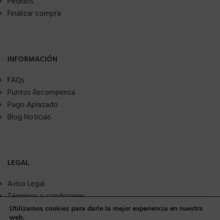
Pedidos
Finalizar compra
INFORMACIÓN
FAQs
Puntos Recompensa
Pago Aplazado
Blog Noticias
LEGAL
Aviso Legal
Términos y condiciones
Política de privacidad
Utilizamos cookies para darle la mejor experiencia en nuestra
web.