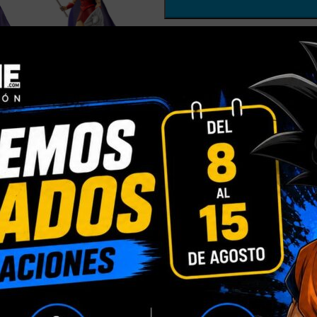
Comparar
Añadir a la
Categorías:
MASTERS OF THE 
SUPERHEROES
Compartir:
INFORMACIÓN ADICIONAL