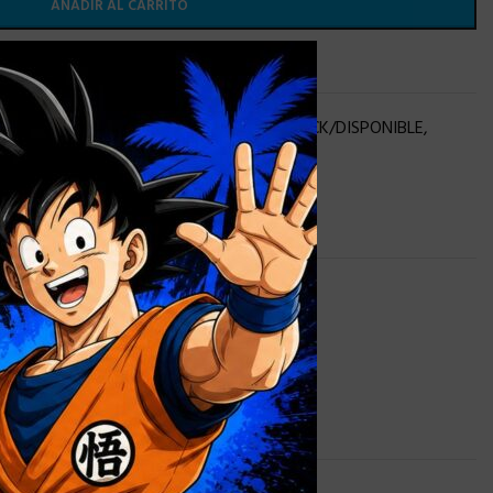
AÑADIR AL CARRITO
×
 lista de deseos
UNIVERSE STOCK
,
MATTEL
,
OFERTAS
,
STOCK/DISPONIBLE
,
0,9 kg