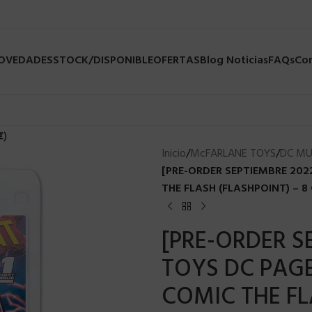
NOVEDADES
STOCK/DISPONIBLE
OFERTAS
Blog Noticias
FAQs
Co
€
)
Inicio
/
McFARLANE TOYS
/
DC MU
[PRE-ORDER SEPTIEMBRE 202
THE FLASH (FLASHPOINT) – 8
[PRE-ORDER S
TOYS DC PAGE
COMIC THE FL