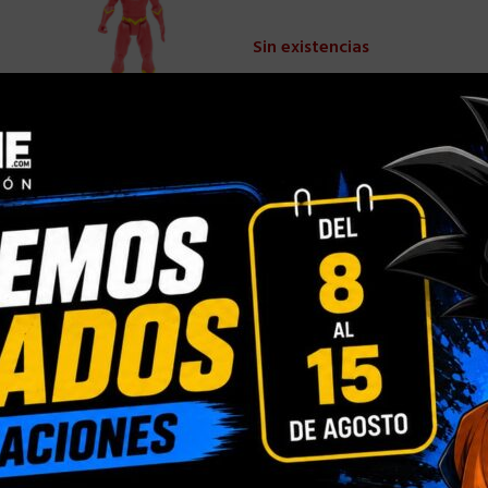
Sin existencias
Comparar
Añadir a la
Categorías:
DC MULTIVERSE
,
M
Compartir:
DESCRIPCIÓN
INFORMACIÓN ADICIONAL
le exclusivamente en este producto).
n su embalaje para que se mantenga en perfecto estado.