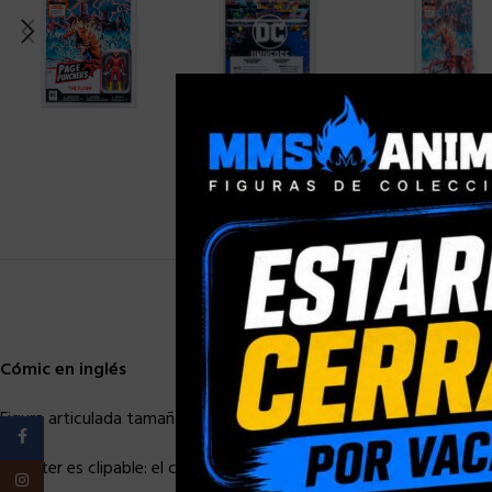
Cómic en inglés
Figura articulada tamaño aprox. 8 cm y cómic (en inglés, disponib
Facebook
El blíster es clipable: el cómic se puede leer y volver a colocar e
Instagram