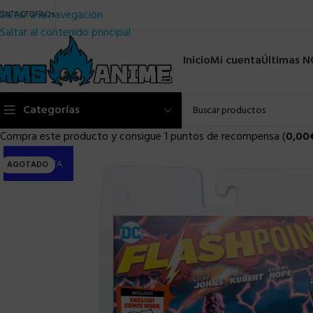
Saltar a la navegación
ONTACTO
FAQs
Saltar al contenido principal
Inicio
Mi cuenta
Últimas 
Categorías
Compra este producto y consigue 1 puntos de recompensa (
0,00
PRE-VENTA
AGOTADO