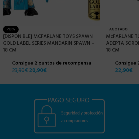
-13%
AGOTADO
[DISPONIBLE] MCFARLANE TOYS SPAWN
McFARLANE T
GOLD LABEL SERIES MANDARIN SPAWN –
ADEPTA SORORI
18 CM
18 CM
Consigue 2 puntos de recompensa
Consigue 
23,90
€
20,90
€
22,90
€