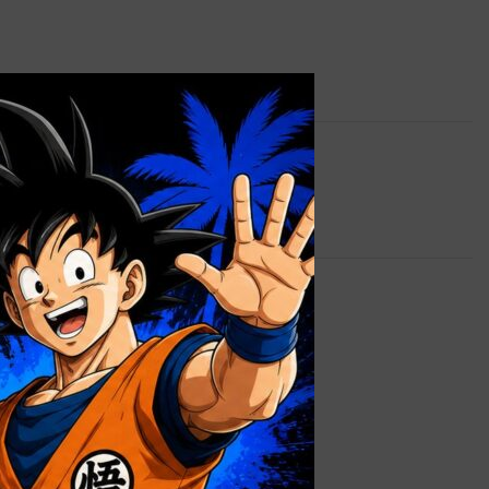
×
 lista de deseos
cFARLANE TOYS