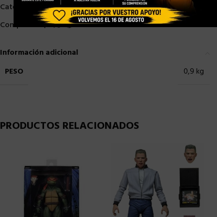
Categorías:
NECA
,
Neca 1/12
,
PRE-ORDER
,
SUPERHEROES
Compartir:
Información adicional
PESO
0,9 kg
PRODUCTOS RELACIONADOS