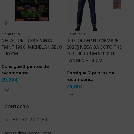
AGOTADO
AGOTADO
NECA TORTUGAS NINJA
[PRE-ORDER NOVIEMBRE
N
TMNT 1990: MICHELANGELO
2020] NECA BACK TO THE
U
– 18 CM
FUTURE ULTIMATE BIFF
C
TANNEN – 18 CM
Consigue 3 puntos de
r
recompensa
Consigue 2 puntos de
3
39,90
€
recompensa
28,80
€
CONTACTO
Tel:
+34 671 27 41 89
mmsanime@gmail.com