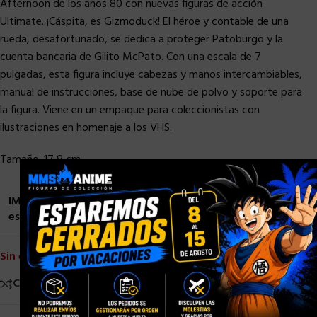
Afternoon de los años 80 con nuevas figuras de acción
Ultimate. ¡Cáspita, es Gizmoduck! El héroe y contable de una
rueda, desafortunado, se dedica a proteger Patoburgo y la
cuenta bancaria de Gilito McPato. Con una escala de 7
pulgadas, esta figura incluye cabezas y manos intercambiables,
manual de instrucciones, base de nube de polvo y soporte para
la figura. Viene en un empaque para coleccionistas con
ilustraciones en homenaje a los VHS.
Tamaño: 17,8 cm
×
IMPORTANTE: Las fechas de llegada son estimadas y
están sujetas a cambios o retrasos.
Sin existencias
Comparar
Añadir a la lista de deseos