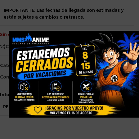
IMPORTANTE: Las fechas de llegada son estimadas y
están sujetas a cambios o retrasos.
Sin existencias
×
Comparar
Añadir a la lista de deseos
Categorías:
NECA
,
Neca 1/4
,
Otros
Compartir:
Información adicional
PESO
3,5 kg