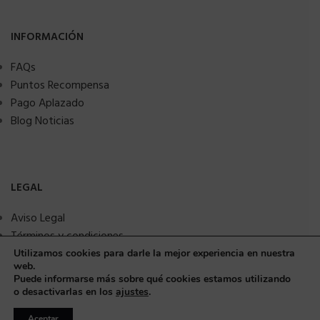
INFORMACIÓN
FAQs
Puntos Recompensa
Pago Aplazado
Blog Noticias
LEGAL
Aviso Legal
Términos y condiciones
Política de privacidad
Utilizamos cookies para darle la mejor experiencia en nuestra
web.
Política de Cookies
Puede informarse más sobre qué cookies estamos utilizando
Seguridad y protección a compradores
o desactivarlas en los
ajustes
.
Aceptar