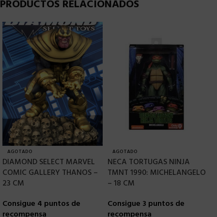
PRODUCTOS RELACIONADOS
AGOTADO
AGOTADO
DIAMOND SELECT MARVEL
NECA TORTUGAS NINJA
D
COMIC GALLERY THANOS –
TMNT 1990: MICHELANGELO
G
23 CM
– 18 CM
H
Consigue 4 puntos de
Consigue 3 puntos de
C
recompensa
recompensa
r