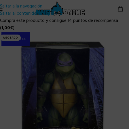
Saltar a la navegación
Saltar al contenido principal
Compra este producto y consigue 14 puntos de recompensa
(
1,00
€
)
AGOTADO
PRE-VENTA