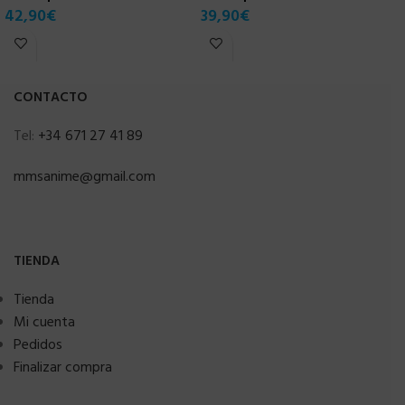
42,90
€
39,90
€
7
CONTACTO
Tel:
+34 671 27 41 89
mmsanime@gmail.com
TIENDA
Tienda
Mi cuenta
Pedidos
Finalizar compra