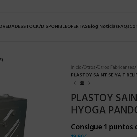
NOVEDADES
STOCK/DISPONIBLE
OFERTAS
Blog Noticias
FAQs
Co
€
)
Inicio
/
Otros
/
Otros Fabricantes
/
PLASTOY SAINT SEIYA TIREL
PLASTOY SAINT
HYOGA PANDO
Consigue 1 puntos
19,90
€