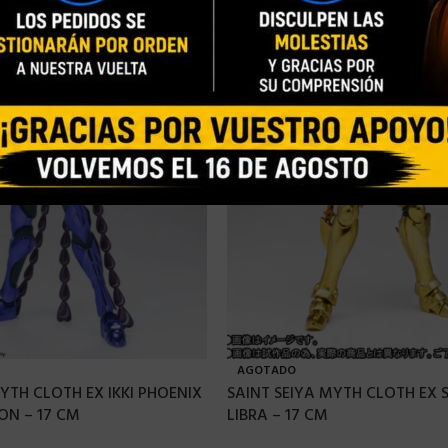
AGOTADO
YTH CLOTH EX IKKI PHOENIX
SAINT SEIYA MYTH CLOTH EX S
ON – 17 CM
LIBRA – 17 CM