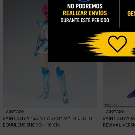
AGOTADO
AGOTADO
SAINT SEIYA “SAINTIA SHO” MYTH CLOTH
SAINT SEIYA M
EQUULEUS SHOKO – 16 CM
REVIVAL VERSI