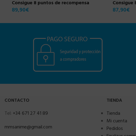
Consigue 8 puntos de recompensa
Consigue 
89,90
€
87,90
€
CONTACTO
TIENDA
Tel:
+34 671 27 41 89
Tienda
Mi cuenta
mmsanime@gmail.com
Pedidos