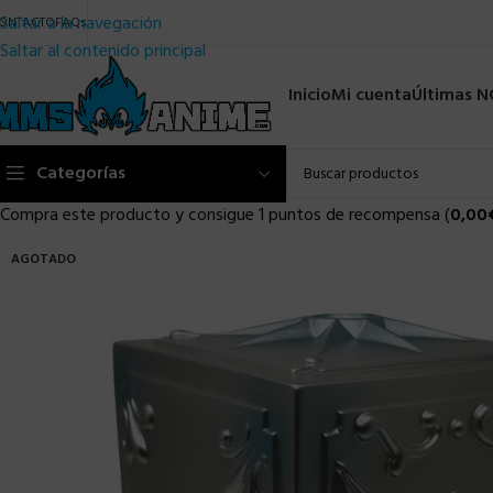
Saltar a la navegación
ONTACTO
FAQs
Saltar al contenido principal
Inicio
Mi cuenta
Últimas 
Categorías
Compra este producto y consigue 1 puntos de recompensa (
0,00
AGOTADO