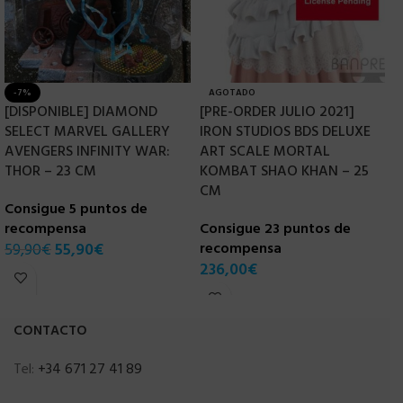
-7%
AGOTADO
[DISPONIBLE] DIAMOND
[PRE-ORDER JULIO 2021]
N
SELECT MARVEL GALLERY
IRON STUDIOS BDS DELUXE
T
AVENGERS INFINITY WAR:
ART SCALE MORTAL
THOR – 23 CM
KOMBAT SHAO KHAN – 25
C
CM
Consigue 5 puntos de
r
recompensa
Consigue 23 puntos de
3
59,90
€
55,90
€
recompensa
236,00
€
CONTACTO
Tel:
+34 671 27 41 89