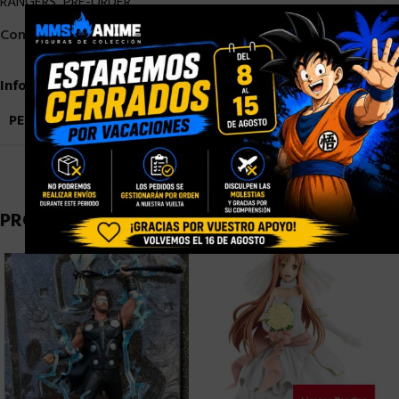
RANGERS
,
PRE-ORDER
×
Compartir:
Información adicional
PESO
3,9 kg
PRODUCTOS RELACIONADOS