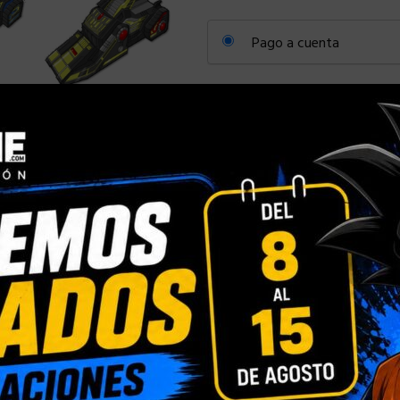
Pago a cuenta
Pay a
35%
deposit per item
Comparar
Añadir a la
Categorías:
HASBRO
,
Otros
,
Ot
Compartir:
INFORMACIÓN ADICIONAL