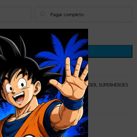
Pagar completo
×
AÑADIR AL CARRITO
 lista de deseos
ros Fabricantes
,
POWER RANGERS
,
PRE-ORDER
,
SUPERHEROES