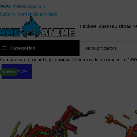
Saltar a la navegación
ONTACTO
FAQs
Saltar al contenido principal
Inicio
Mi cuenta
Últimas 
Categorías
Compra este producto y consigue 12 puntos de recompensa (
1,00
PRE-VENTA
NUEVO