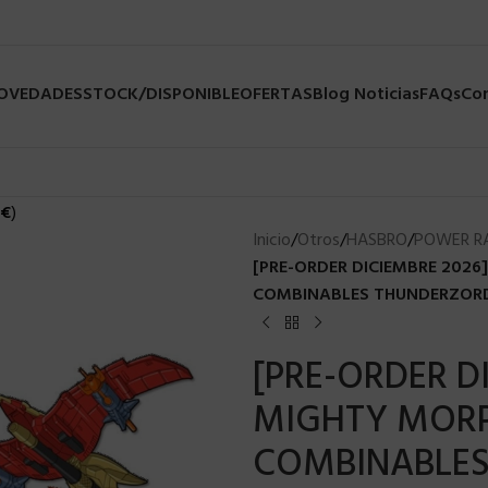
NOVEDADES
STOCK/DISPONIBLE
OFERTAS
Blog Noticias
FAQs
Co
€
)
Inicio
/
Otros
/
HASBRO
/
POWER R
[PRE-ORDER DICIEMBRE 202
COMBINABLES THUNDERZORD
[PRE-ORDER D
MIGHTY MORP
COMBINABLES