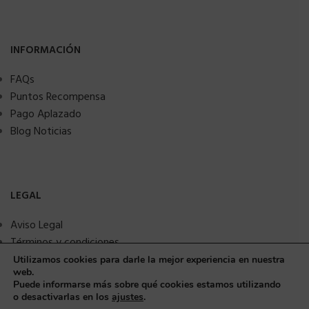
INFORMACIÓN
FAQs
Puntos Recompensa
Pago Aplazado
Blog Noticias
LEGAL
Aviso Legal
Términos y condiciones
Política de privacidad
Utilizamos cookies para darle la mejor experiencia en nuestra
web.
Política de Cookies
Puede informarse más sobre qué cookies estamos utilizando
Seguridad y protección a compradores
o desactivarlas en los
ajustes
.