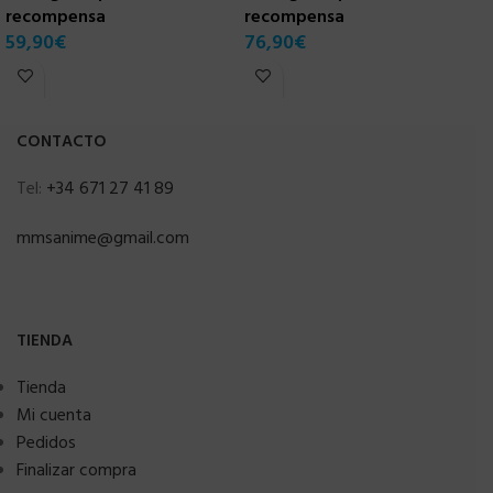
recompensa
recompensa
C
59,90
€
76,90
€
r
7
CONTACTO
Tel:
+34 671 27 41 89
mmsanime@gmail.com
TIENDA
Tienda
Mi cuenta
Pedidos
Finalizar compra