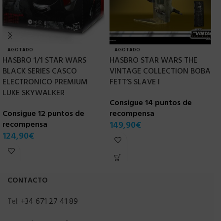
AGOTADO
AGOTADO
HASBRO 1/1 STAR WARS
HASBRO STAR WARS THE
H
BLACK SERIES CASCO
VINTAGE COLLECTION BOBA
S
ELECTRONICO PREMIUM
FETT’S SLAVE I
S
LUKE SKYWALKER
Consigue 14 puntos de
C
Consigue 12 puntos de
recompensa
r
recompensa
149,90
€
9
124,90
€
CONTACTO
Tel:
+34 671 27 41 89