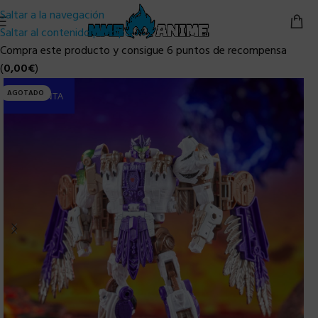
Saltar a la navegación
Saltar al contenido principal
Compra este producto y consigue 6 puntos de recompensa
(
0,00
€
)
AGOTADO
PRE-VENTA