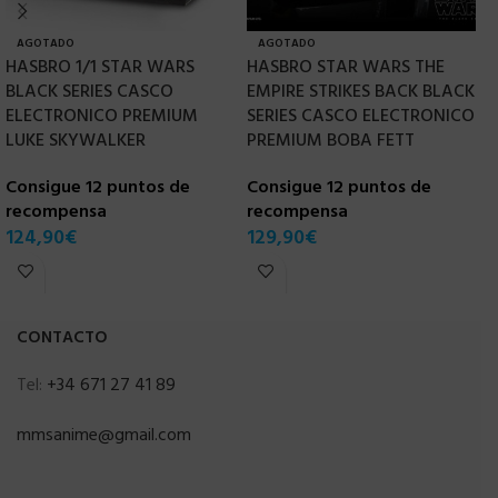
AGOTADO
AGOTADO
HASBRO 1/1 STAR WARS
HASBRO STAR WARS THE
[
BLACK SERIES CASCO
EMPIRE STRIKES BACK BLACK
2
ELECTRONICO PREMIUM
SERIES CASCO ELECTRONICO
P
LUKE SKYWALKER
PREMIUM BOBA FETT
C
D
Consigue 12 puntos de
Consigue 12 puntos de
recompensa
recompensa
C
124,90
€
129,90
€
r
9
CONTACTO
Tel:
+34 671 27 41 89
mmsanime@gmail.com