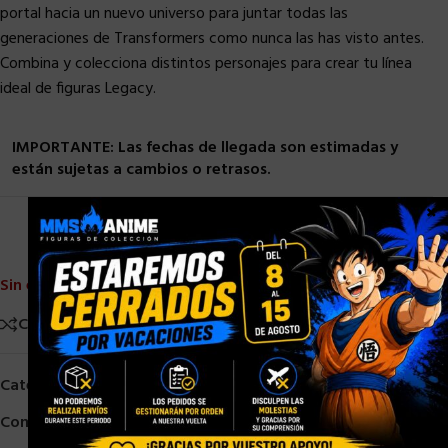
portal hacia un nuevo universo para juntar todas las
generaciones de Transformers como nunca las has visto antes.
Combina y colecciona distintos personajes para crear tu línea
ideal de figuras Legacy.
IMPORTANTE: Las fechas de llegada son estimadas y
están sujetas a cambios o retrasos.
×
Sin existencias
Comparar
Añadir a la lista de deseos
Categorías:
HASBRO
,
PRE-ORDER
,
TRANSFORMERS
Compartir: