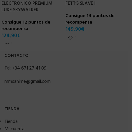
ELECTRONICO PREMIUM
FETT’S SLAVE I
E
LUKE SKYWALKER
Consigue 14 puntos de
C
Consigue 12 puntos de
recompensa
r
recompensa
149,90
€
1
124,90
€
CONTACTO
Tel:
+34 671 27 41 89
mmsanime@gmail.com
TIENDA
Tienda
Mi cuenta