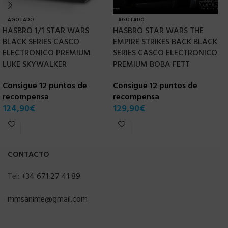
AGOTADO
AGOTADO
HASBRO 1/1 STAR WARS
HASBRO STAR WARS THE
[
BLACK SERIES CASCO
EMPIRE STRIKES BACK BLACK
2
ELECTRONICO PREMIUM
SERIES CASCO ELECTRONICO
P
LUKE SKYWALKER
PREMIUM BOBA FETT
C
D
Consigue 12 puntos de
Consigue 12 puntos de
recompensa
recompensa
C
124,90
€
129,90
€
r
9
CONTACTO
Tel:
+34 671 27 41 89
mmsanime@gmail.com