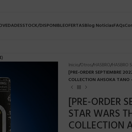
NOVEDADES
STOCK/DISPONIBLE
OFERTAS
Blog Noticias
FAQs
Co
€
)
Inicio
/
Otros
/
HASBRO
/
HASBRO 
[PRE-ORDER SEPTIEMBRE 20
COLLECTION AHSOKA TANO –
[PRE-ORDER S
STAR WARS T
COLLECTION 