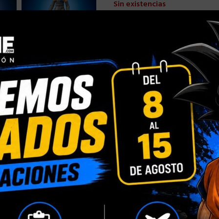
Sin existencias
Comparar
Añadir a la
Categorías:
HASBRO
,
HASBRO 
Compartir:
INFORMACIÓN ADICIONAL