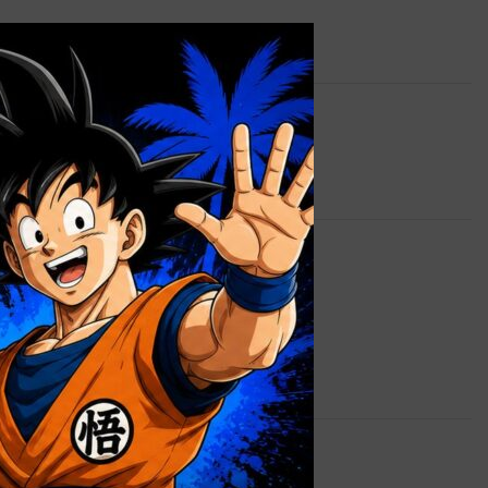
×
 lista de deseos
STAR WARS
0,9 kg