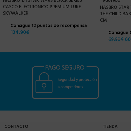
HASBRO 1/1 STAR WARS BLACK SERIES
AGOTADO
CASCO ELECTRONICO PREMIUM LUKE
HASBRO STAR
SKYWALKER
THE CHILD BA
CM
Consigue 12 puntos de recompensa
124,90
€
Consigue 
69,90
€
60
CONTACTO
TIENDA