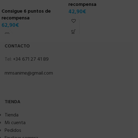
recompensa
r
Consigue 6 puntos de
42,90
€
7
recompensa
62,90
€
CONTACTO
Tel:
+34 671 27 41 89
mmsanime@gmail.com
TIENDA
Tienda
Mi cuenta
Pedidos