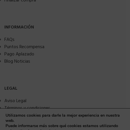
Finalizar compra
INFORMACIÓN
FAQs
Puntos Recompensa
Pago Aplazado
Blog Noticias
LEGAL
Aviso Legal
Términos y condiciones
Política de privacidad
Utilizamos cookies para darle la mejor experiencia en nuestra
web.
Política de Cookies
Puede informarse más sobre qué cookies estamos utilizando
Seguridad y protección a compradores