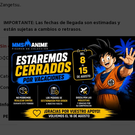
Zangetsu..
IMPORTANTE: Las fechas de llegada son estimadas y
están sujetas a cambios o retrasos.
×
Sin existencias
Comparar
Añadir a la lista de deseos
Categorías:
Bandai
,
Otros Figuarts
,
PRE-ORDER
,
S. H. Figuarts
Compartir:
Información adicional
PESO
0,9 kg