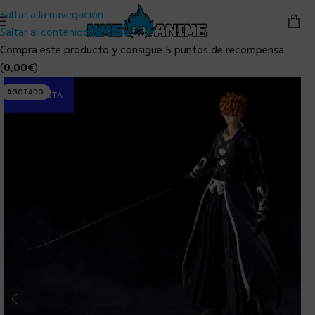
Saltar a la navegación
Saltar al contenido principal
Compra este producto y consigue 5 puntos de recompensa
(
0,00
€
)
AGOTADO
PRE-VENTA