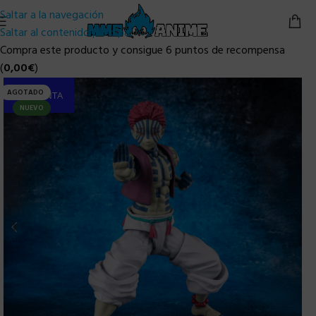
Saltar a la navegación
Saltar al contenido principal
Compra este producto y consigue 6 puntos de recompensa
(
0,00
€
)
AGOTADO
PRE-VENTA
NUEVO