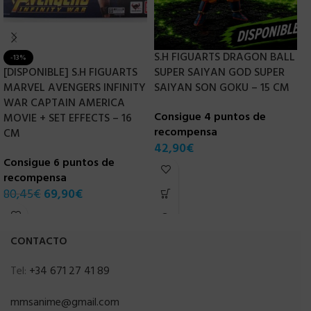
S.H FIGUARTS DRAGON BALL
-13%
[DISPONIBLE] S.H FIGUARTS
SUPER SAIYAN GOD SUPER
S
MARVEL AVENGERS INFINITY
SAIYAN SON GOKU – 15 CM
C
WAR CAPTAIN AMERICA
–
Consigue 4 puntos de
MOVIE + SET EFFECTS – 16
recompensa
C
CM
42,90
€
r
Consigue 6 puntos de
4
recompensa
80,45
€
69,90
€
CONTACTO
Tel:
+34 671 27 41 89
mmsanime@gmail.com