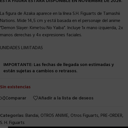
ESTA FIGURA ESTARA DISPONIBLE EN NOVIEMBRE DE 2026.
La figura de Azaka aparece en la línea S.H. Figuarts de Tamashii
Nations. Mide 14,5 cm y está basada en el personaje del anime
“Demon Slayer: Kimetsu No Yaiba”. Incluye 1x mano izquierda, 2x
manos derechas y 4x expresiones faciales.
UNIDADES LIMITADAS
IMPORTANTE: Las fechas de llegada son estimadas y
están sujetas a cambios o retrasos.
Sin existencias
Comparar
Añadir a la lista de deseos
Categorías:
Bandai
,
OTROS ANIME
,
Otros Figuarts
,
PRE-ORDER
,
S. H. Figuarts