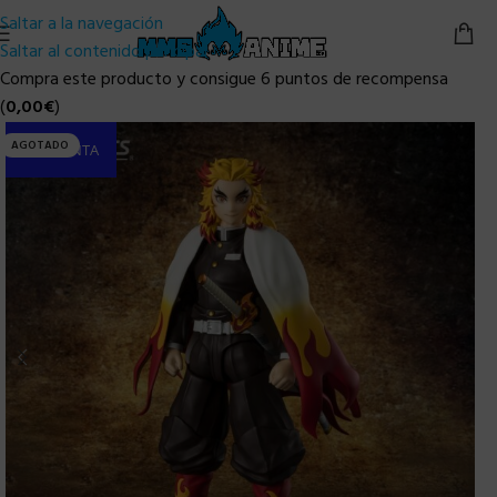
Saltar a la navegación
Saltar al contenido principal
Compra este producto y consigue 6 puntos de recompensa
(
0,00
€
)
AGOTADO
PRE-VENTA