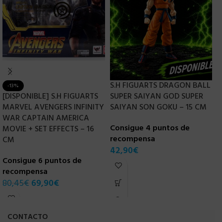
S.H FIGUARTS DRAGON BALL
-13%
[DISPONIBLE] S.H FIGUARTS
SUPER SAIYAN GOD SUPER
S
MARVEL AVENGERS INFINITY
SAIYAN SON GOKU – 15 CM
A
WAR CAPTAIN AMERICA
–
Consigue 4 puntos de
MOVIE + SET EFFECTS – 16
recompensa
C
CM
42,90
€
r
Consigue 6 puntos de
7
recompensa
80,45
€
69,90
€
CONTACTO