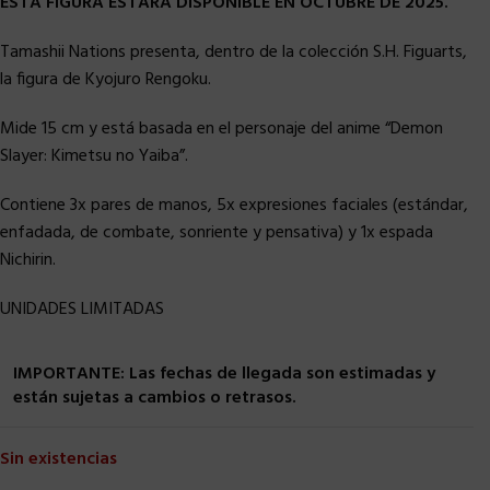
ESTA FIGURA ESTARA DISPONIBLE EN OCTUBRE DE 2025.
Tamashii Nations presenta, dentro de la colección S.H. Figuarts,
la figura de Kyojuro Rengoku.
Mide 15 cm y está basada en el personaje del anime “Demon
Slayer: Kimetsu no Yaiba”.
Contiene 3x pares de manos, 5x expresiones faciales (estándar,
enfadada, de combate, sonriente y pensativa) y 1x espada
Nichirin.
UNIDADES LIMITADAS
IMPORTANTE: Las fechas de llegada son estimadas y
están sujetas a cambios o retrasos.
Sin existencias