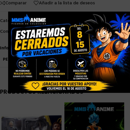
Comparar
Añadir a la lista de deseos
×
Categorías:
Bandai
,
Otros Figuarts
,
PRE-ORDER
,
S. H. Figuarts
Compartir:
Información adicional
PESO
0,9 kg
PRODUCTOS RELACIONADOS