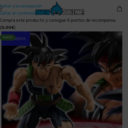
Saltar a la navegación
Saltar al contenido principal
Compra este producto y consigue 6 puntos de recompensa
(
0,00
€
)
NUEVO
PRE-VENTA