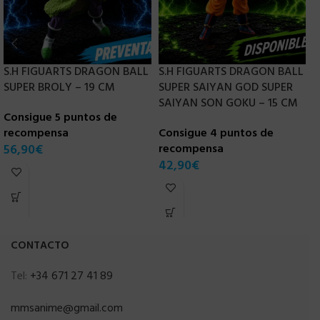
S.H FIGUARTS DRAGON BALL
S.H FIGUARTS DRAGON BALL
SUPER BROLY – 19 CM
SUPER SAIYAN GOD SUPER
S
SAIYAN SON GOKU – 15 CM
A
Consigue 5 puntos de
–
recompensa
Consigue 4 puntos de
56,90
€
recompensa
C
42,90
€
r
7
CONTACTO
Tel:
+34 671 27 41 89
mmsanime@gmail.com