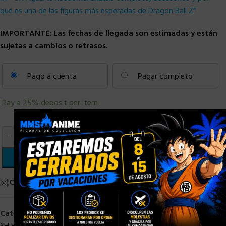
qué es una de las figuras más esperadas de Dragon Ball Z”
IMPORTANTE: Las fechas de llegada son estimadas y están
sujetas a cambios o retrasos.
Pago a cuenta
Pagar completo
Pay a
25%
deposit per item
×
-
+
AÑADIR AL CARRITO
Comparar
Añadir a la lista de deseos
Categorías:
Bandai
,
DRAGON BALL
,
PRE-ORDER
,
S. H. Figuarts
,