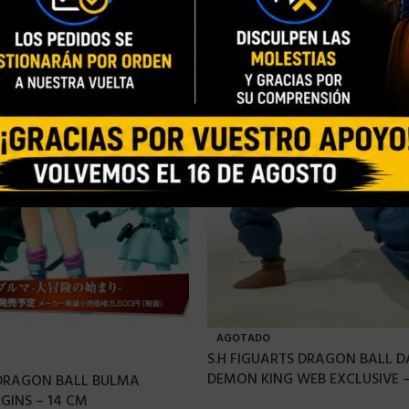
AGOTADO
S.H FIGUARTS DRAGON BALL 
DEMON KING WEB EXCLUSIVE –
 DRAGON BALL BULMA
GINS – 14 CM