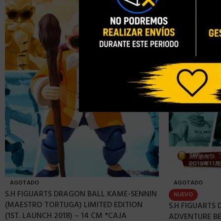
AGOTADO
AGOTADO
S.H FIGUARTS DRAGON BALL KAME-SENNIN
NUEVO
(MAESTRO TORTUGA) LIMITED EDITION
S.H FIGUARTS
(1ST. LAUNCH 2018) – 14 CM *CAJA
ADVENTURE BE