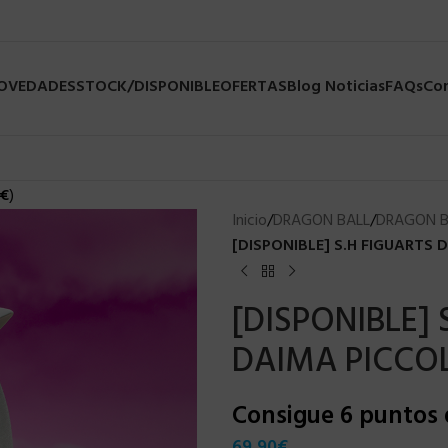
NOVEDADES
STOCK/DISPONIBLE
OFERTAS
Blog Noticias
FAQs
Co
€
)
Inicio
/
DRAGON BALL
/
DRAGON B
[DISPONIBLE] S.H FIGUARTS
[DISPONIBLE]
DAIMA PICCOL
Consigue 6 puntos
69,90
€