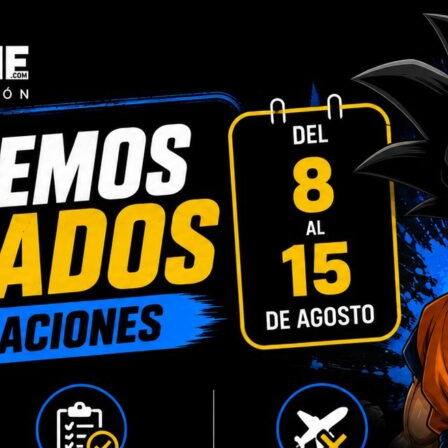
Ball
,
SHF DRAGON BALL
,
STOCK/
Compartir:
INFORMACIÓN ADICIONAL