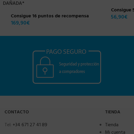
DAÑADA*
Consigue 
Consigue 16 puntos de recompensa
56,90
€
169,90
€
CONTACTO
TIENDA
Tel:
+34 671 27 41 89
Tienda
Mi cuenta