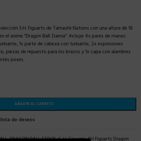
 colección S.H. Figuarts de Tamashii Nations con una altura de 16
n el anime “Dragon Ball: Daima”. Incluye 4x pares de manos
turbante, 1x parte de cabeza con turbante, 2x expresiones
nte, piezas de repuesto para los brazos y 1x capa con alambres
entes poses.
AÑADIR AL CARRITO
 lista de deseos
ALL
,
DRAGON BALL STOCK
,
S. H. Figuarts
,
SH Figuarts Dragon