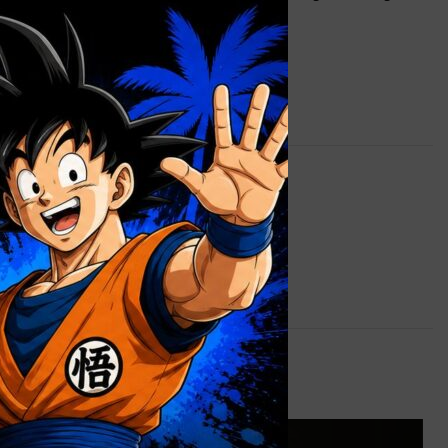
×
DISPONIBLE
0,9 kg