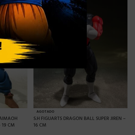
AGOTADO
DAIMAOH
S.H FIGUARTS DRAGON BALL SUPER JIREN –
 19 CM
16 CM