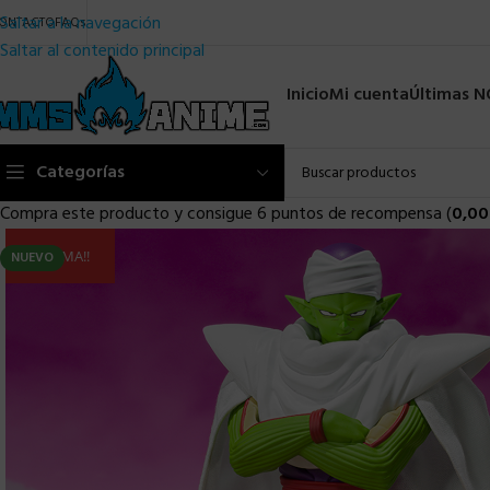
Saltar a la navegación
ONTACTO
FAQs
Saltar al contenido principal
Inicio
Mi cuenta
Últimas 
Categorías
Compra este producto y consigue 6 puntos de recompensa (
0,00
ULTIMA!!
NUEVO