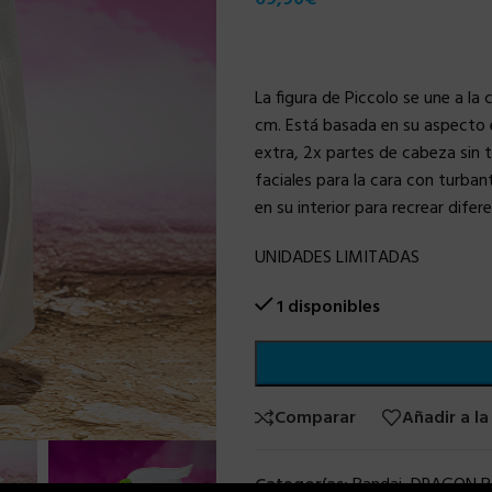
La figura de Piccolo se une a la
cm. Está basada en su aspecto e
extra, 2x partes de cabeza sin 
faciales para la cara con turba
en su interior para recrear difer
UNIDADES LIMITADAS
1 disponibles
Comparar
Añadir a la
Categorías:
Bandai
,
DRAGON B