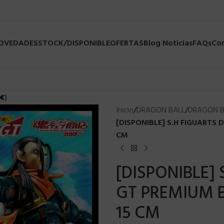
NOVEDADES
STOCK/DISPONIBLE
OFERTAS
Blog Noticias
FAQs
Co
€
)
Inicio
/
DRAGON BALL
/
DRAGON B
[DISPONIBLE] S.H FIGUARTS
CM
[DISPONIBLE]
GT PREMIUM B
15 CM