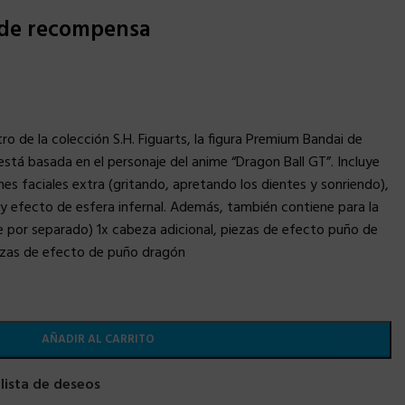
 de recompensa
o de la colección S.H. Figuarts, la figura Premium Bandai de
está basada en el personaje del anime “Dragon Ball GT”. Incluye
es faciales extra (gritando, apretando los dientes y sonriendo),
 y efecto de esfera infernal. Además, también contiene para la
 por separado) 1x cabeza adicional, piezas de efecto puño de
iezas de efecto de puño dragón
AÑADIR AL CARRITO
 lista de deseos