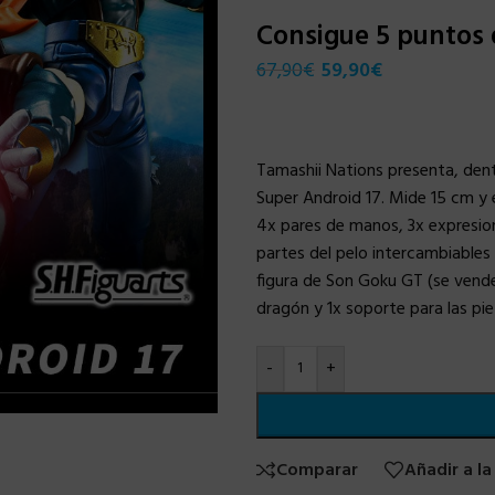
Consigue 5 puntos
67,90
€
59,90
€
Tamashii Nations presenta, dentr
Super Android 17. Mide 15 cm y 
4x pares de manos, 3x expresion
partes del pelo intercambiables
figura de Son Goku GT (se vende
dragón y 1x soporte para las p
-
+
Comparar
Añadir a la