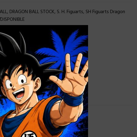
ALL
,
DRAGON BALL STOCK
,
S. H. Figuarts
,
SH Figuarts Dragon
DISPONIBLE
×