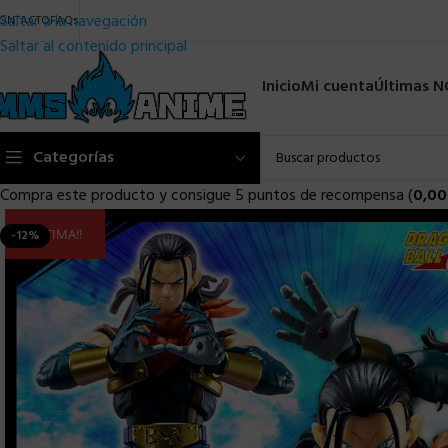
Saltar a la navegación
ONTACTO
FAQs
Saltar al contenido principal
Inicio
Mi cuenta
Últimas 
Categorías
Compra este producto y consigue 5 puntos de recompensa (
0,00
ULTIMA!!
-12%