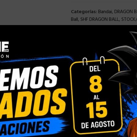
Categorías:
Bandai
,
DRAGON B
Ball
,
SHF DRAGON BALL
,
STOCK/
Compartir:
INFORMACIÓN ADICIONAL