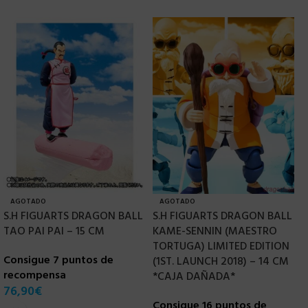
AGOTADO
AGOTADO
S.H FIGUARTS DRAGON BALL
S.H FIGUARTS DRAGON BALL
S
TAO PAI PAI – 15 CM
KAME-SENNIN (MAESTRO
A
TORTUGA) LIMITED EDITION
–
Consigue 7 puntos de
(1ST. LAUNCH 2018) – 14 CM
recompensa
C
*CAJA DAÑADA*
76,90
€
r
Consigue 16 puntos de
7