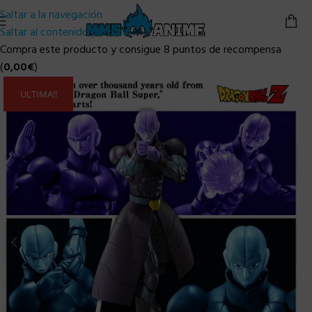
Saltar a la navegación
Saltar al contenido principal
Compra este producto y consigue 8 puntos de recompensa
(
0,00
€
)
ULTIMA!!