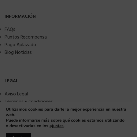
INFORMACIÓN
FAQs
Puntos Recompensa
Pago Aplazado
Blog Noticias
LEGAL
Aviso Legal
Términos y condiciones
Política de privacidad
Utilizamos cookies para darle la mejor experiencia en nuestra
web.
Política de Cookies
Puede informarse más sobre qué cookies estamos utilizando
Seguridad y protección a compradores
o desactivarlas en los
ajustes
.