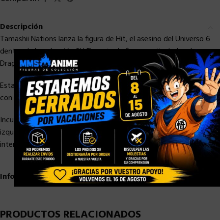
Descripción
Tamashii Nations lanza la figura de Hit, el asesino del Universo 6
dentro de la colección SH Figuarts de figuras articuladas de
×
Dragon Ball Super.
Esta figura articulada incluye complementos para interactuar
con otros personajes de la misma serie.
Incuye manos en los bolsillos, partes de efecto, 4 manos
izquierdas y 5 manos derechas opcionales y 3 caras
intercambiables
Información adicional
PRODUCTOS RELACIONADOS