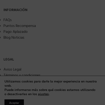
INFORMACIÓN
FAQs
Puntos Recompensa
Pago Aplazado
Blog Noticias
LEGAL
Aviso Legal
Términos y condiciones
Política de privacidad
Utilizamos cookies para darle la mejor experiencia en nuestra
web.
Política de Cookies
Puede informarse más sobre qué cookies estamos utilizando
Seguridad y protección a compradores
o desactivarlas en los
ajustes
.
Aceptar