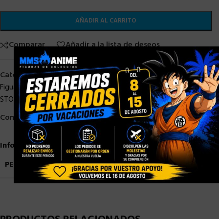
AÑADIR AL CARRITO
Comparar
Añadir a la lista de deseos
×
Categorías:
Bandai
,
DRAGON BALL
,
DRAGON BALL STOCK
,
S. H.
Figuarts
,
SH Figuarts Dragon Ball
,
SHF DRAGON BALL
,
STOCK/DISPONIBLE
Compartir:
Información adicional
PESO
1,9 kg