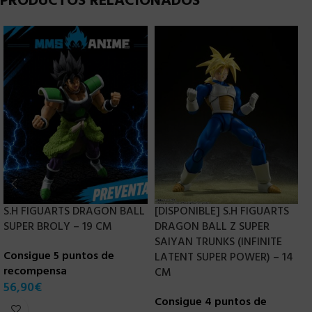
PRODUCTOS RELACIONADOS
S.H FIGUARTS DRAGON BALL
[DISPONIBLE] S.H FIGUARTS
S
SUPER BROLY – 19 CM
DRAGON BALL Z SUPER
S
SAIYAN TRUNKS (INFINITE
S
Consigue 5 puntos de
LATENT SUPER POWER) – 14
recompensa
C
CM
56,90
€
r
Consigue 4 puntos de
4